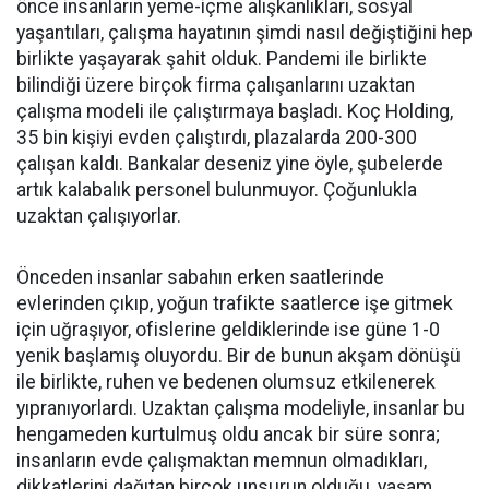
önce insanların yeme-içme alışkanlıkları, sosyal
yaşantıları, çalışma hayatının şimdi nasıl değiştiğini hep
birlikte yaşayarak şahit olduk. Pandemi ile birlikte
bilindiği üzere birçok firma çalışanlarını uzaktan
çalışma modeli ile çalıştırmaya başladı. Koç Holding,
35 bin kişiyi evden çalıştırdı, plazalarda 200-300
çalışan kaldı. Bankalar deseniz yine öyle, şubelerde
artık kalabalık personel bulunmuyor. Çoğunlukla
uzaktan çalışıyorlar.
Önceden insanlar sabahın erken saatlerinde
evlerinden çıkıp, yoğun trafikte saatlerce işe gitmek
için uğraşıyor, ofislerine geldiklerinde ise güne 1-0
yenik başlamış oluyordu. Bir de bunun akşam dönüşü
ile birlikte, ruhen ve bedenen olumsuz etkilenerek
yıpranıyorlardı. Uzaktan çalışma modeliyle, insanlar bu
hengameden kurtulmuş oldu ancak bir süre sonra;
insanların evde çalışmaktan memnun olmadıkları,
dikkatlerini dağıtan birçok unsurun olduğu, yaşam