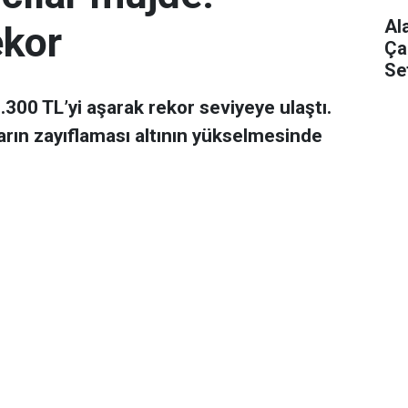
Al
ekor
Ça
Se
 7.300 TL’yi aşarak rekor seviyeye ulaştı.
arın zayıflaması altının yükselmesinde