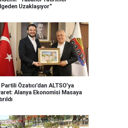
lgeden Uzaklaşıyor”
İ Partili Özatıcı’dan ALTSO’ya
yaret: Alanya Ekonomisi Masaya
ırıldı