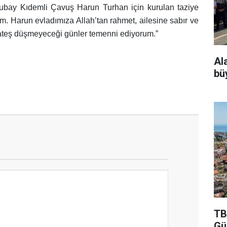
subay Kıdemli Çavuş Harun Turhan için kurulan taziye
im. Harun evladımıza Allah’tan rahmet, ailesine sabır ve
e ateş düşmeyeceği günler temenni ediyorum.”
Al
bü
TB
Gü