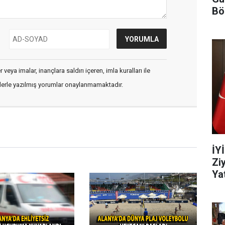
Bö
veya imalar, inançlara saldırı içeren, imla kuralları ile
flerle yazılmış yorumlar onaylanmamaktadır.
İY
Zi
Yat