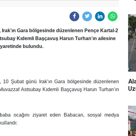
 Irak’ın Gara bölgesinde düzenlenen Pençe Kartal-2
tsubay Kıdemli Başçavuş Harun Turhan’ın ailesine
iyaretinde bulundu.
Al
, 10 Şubat günü Irak’ın Gara bölgesinde düzenlenen
Uz
 Muvazzaf Astsubay Kıdemli Başçavuş Harun Turhan’ın
i baba ocağını ziyaret eden Babacan, sosyal medya
kullandı: