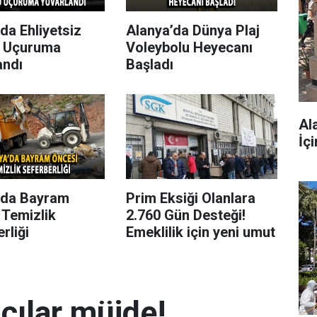
da Ehliyetsiz
Alanya’da Dünya Plaj
 Uçuruma
Voleybolu Heyecanı
andı
Başladı
Al
İç
’da Bayram
Prim Eksiği Olanlara
 Temizlik
2.760 Gün Desteği!
rliği
Emeklilik için yeni umut
mcılar müjde!