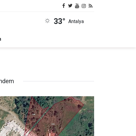
33°
Antalya
m
ndem