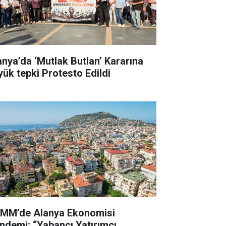
anya’da ‘Mutlak Butlan’ Kararına
yük tepki Protesto Edildi
MM’de Alanya Ekonomisi
ndemi: “Yabancı Yatırımcı