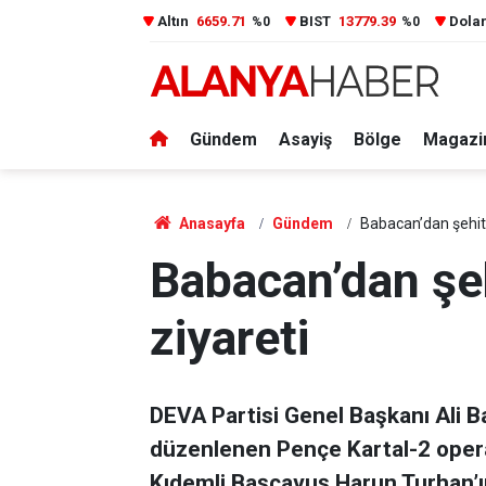
Altın
6659.71
BIST
13779.39
Dola
%0
%0
Gündem
Asayiş
Bölge
Magazi
Anasayfa
Gündem
Babacan’dan şehit 
Babacan’dan şeh
ziyareti
DEVA Partisi Genel Başkanı Ali B
düzenlenen Pençe Kartal-2 oper
Kıdemli Başçavuş Harun Turhan’ın