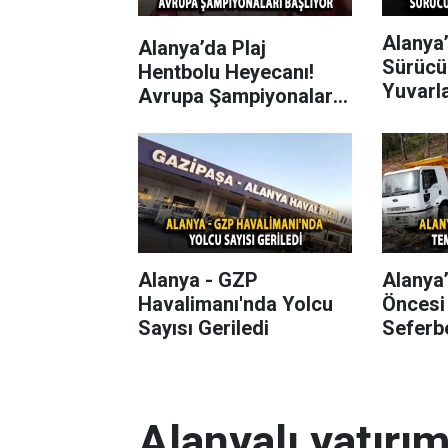
Alanya’
Alanya’da Plaj
Sürücü
Hentbolu Heyecanı!
Yuvarl
Avrupa Şampiyonaları
Başlıyor
Alanya - GZP
Alanya
Havalimanı'nda Yolcu
Öncesi
Sayısı Geriledi
Seferbe
Alanyalı yatırı