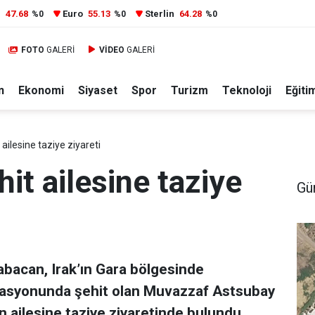
r
47.68
Euro
55.13
Sterlin
64.28
%0
%0
%0
FOTO
GALERİ
VİDEO
GALERİ
n
Ekonomi
Siyaset
Spor
Turizm
Teknoloji
Eğiti
ailesine taziye ziyareti
it ailesine taziye
Gü
abacan, Irak’ın Gara bölgesinde
asyonunda şehit olan Muvazzaf Astsubay
 ailesine taziye ziyaretinde bulundu.