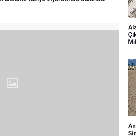
Al
Çı
Mi
An
Si