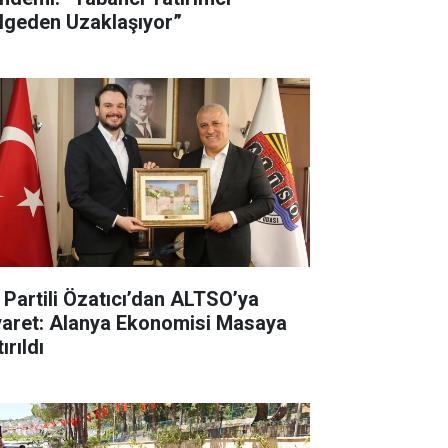
lgeden Uzaklaşıyor”
İ Partili Özatıcı’dan ALTSO’ya
yaret: Alanya Ekonomisi Masaya
ırıldı