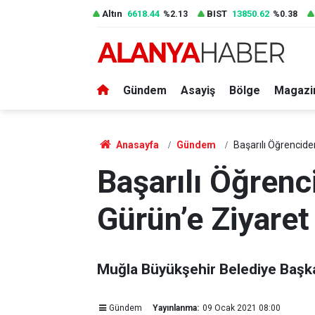
Altın
6618.44
BIST
13850.62
%2.13
%0.38
Gündem
Asayiş
Bölge
Magazi
Anasayfa
Gündem
Başarılı Öğrencide
Başarılı Öğren
Gürün’e Ziyaret
Muğla Büyükşehir Belediye Başka
Gündem
Yayınlanma:
09 Ocak 2021 08:00