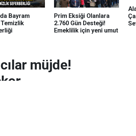
Al
’da Bayram
Prim Eksiği Olanlara
Ça
 Temizlik
2.760 Gün Desteği!
Se
rliği
Emeklilik için yeni umut
mcılar müjde!
ekor
 7.300 TL’yi aşarak rekor seviyeye ulaştı.
arın zayıflaması altının yükselmesinde