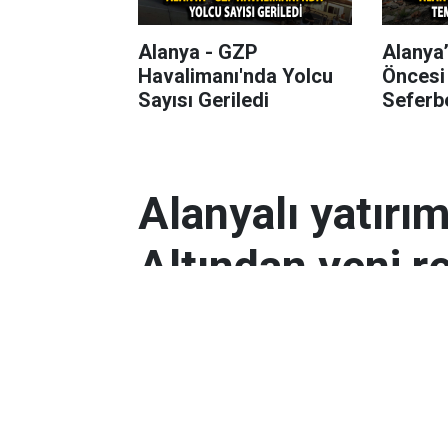
Alanya - GZP
Alanya
Havalimanı'nda Yolcu
Öncesi
Sayısı Geriledi
Seferbe
Alanyalı yatırı
Altından yeni r
Antalyalı yatırımcılar, gram altın
Orta Doğu’daki çatışmalar ve dol
etkili oldu.