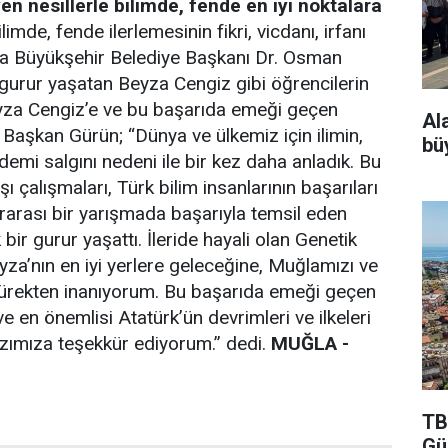
yen nesillerle bilimde, fende en iyi noktalara
imde, fende ilerlemesinin fikri, vicdanı, irfanı
ğla Büyükşehir Belediye Başkanı Dr. Osman
urur yaşatan Beyza Cengiz gibi öğrencilerin
Beyza Cengiz’e ve bu başarıda emeği geçen
Al
. Başkan Gürün; “Dünya ve ülkemiz için ilimin,
bü
emi salgını nedeni ile bir kez daha anladık. Bu
 çalışmaları, Türk bilim insanlarının başarıları
ararası bir yarışmada başarıyla temsil eden
ir gurur yaşattı. İleride hayali olan Genetik
a’nın en iyi yerlere geleceğine, Muğlamızı ve
yürekten inanıyorum. Bu başarıda emeği geçen
e en önemlisi Atatürk’ün devrimleri ve ilkeleri
 kızımıza teşekkür ediyorum.” dedi.
MUĞLA -
TB
Gü