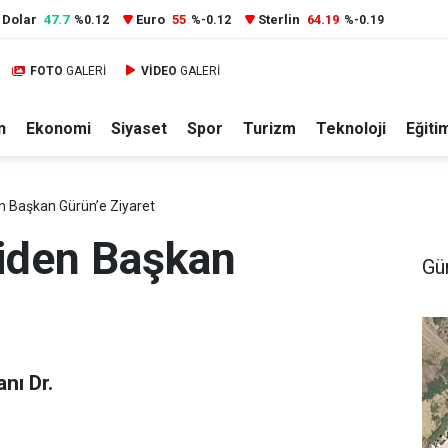
Dolar
47.7
Euro
55
Sterlin
64.19
%0.12
%-0.12
%-0.19
FOTO
GALERİ
VİDEO
GALERİ
n
Ekonomi
Siyaset
Spor
Turizm
Teknoloji
Eğiti
n Başkan Gürün’e Ziyaret
ciden Başkan
Gü
nı Dr.