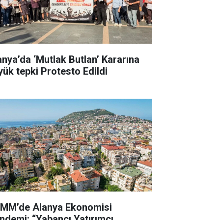
anya’da ‘Mutlak Butlan’ Kararına
yük tepki Protesto Edildi
MM’de Alanya Ekonomisi
ndemi: “Yabancı Yatırımcı