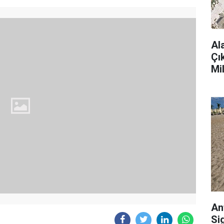
Al
Çı
Mi
An
Si