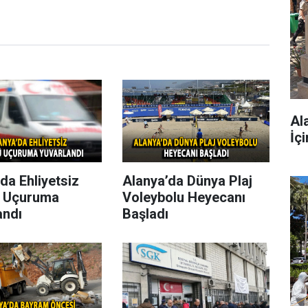
Al
İç
da Ehliyetsiz
Alanya’da Dünya Plaj
 Uçuruma
Voleybolu Heyecanı
andı
Başladı