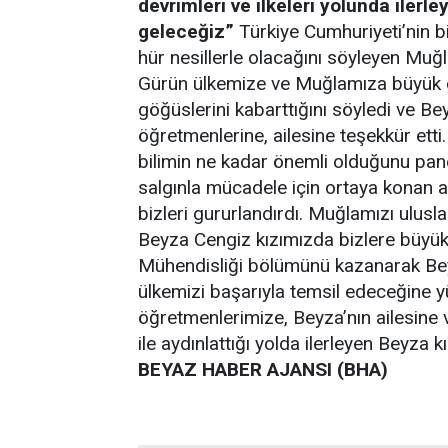
devrimleri ve ilkeleri yolunda ilerle
geleceğiz”
Türkiye Cumhuriyeti’nin bil
hür nesillerle olacağını söyleyen Mu
Gürün ülkemize ve Muğlamıza büyük g
göğüslerini kabarttığını söyledi ve 
öğretmenlerine, ailesine teşekkür etti
bilimin ne kadar önemli olduğunu pand
salgınla mücadele için ortaya konan aşı
bizleri gururlandırdı. Muğlamızı ulusl
Beyza Cengiz kızımızda bizlere büyük b
Mühendisliği bölümünü kazanarak Beyz
ülkemizi başarıyla temsil edeceğine 
öğretmenlerimize, Beyza’nın ailesine v
ile aydınlattığı yolda ilerleyen Beyza
BEYAZ HABER AJANSI (BHA)