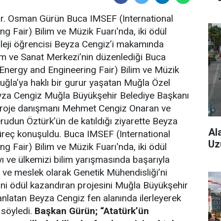
r. Osman Gürün Buca IMSEF (International
g Fair) Bilim ve Müzik Fuarı'nda, iki ödül
leji öğrencisi Beyza Cengiz’i makamında
ilim ve Sanat Merkezi’nin düzenlediği Buca
 Energy and Engineering Fair) Bilim ve Müzik
uğla’ya haklı bir gurur yaşatan Muğla Özel
Beyza Cengiz Muğla Büyükşehir Belediye Başkanı
. Proje danışmanı Mehmet Cengiz Onaran ve
udun Öztürk’ün de katıldığı ziyarette Beyza
Al
süreç konuşuldu. Buca IMSEF (International
Uz
g Fair) Bilim ve Müzik Fuarı'nda, iki ödül
 ve ülkemizi bilim yarışmasında başarıyla
i ve meslek olarak Genetik Mühendisliği’ni
ni ödül kazandıran projesini Muğla Büyükşehir
nlatan Beyza Cengiz fen alanında ilerleyerek
 söyledi.
Başkan Gürün; “Atatürk’ün