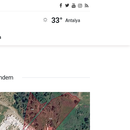
33°
Antalya
m
ndem