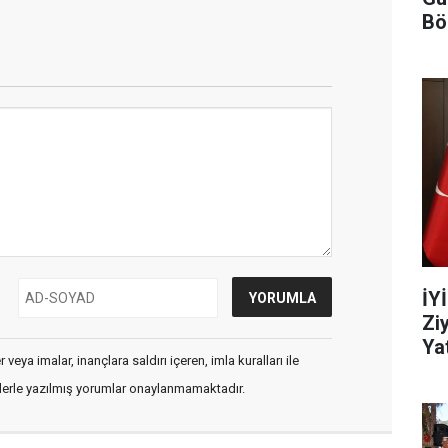
Bö
İY
Zi
Yat
veya imalar, inançlara saldırı içeren, imla kuralları ile
flerle yazılmış yorumlar onaylanmamaktadır.