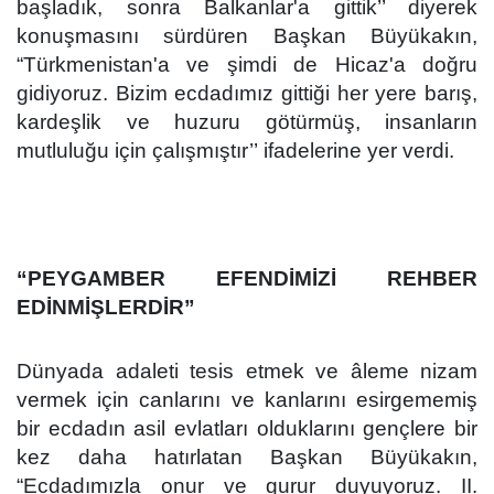
başladık, sonra Balkanlar'a gittik’’ diyerek
konuşmasını sürdüren Başkan Büyükakın,
“Türkmenistan'a ve şimdi de Hicaz'a doğru
gidiyoruz. Bizim ecdadımız gittiği her yere barış,
kardeşlik ve huzuru götürmüş, insanların
mutluluğu için çalışmıştır’’
ifadelerine yer verdi.
“PEYGAMBER EFENDİMİZİ REHBER
EDİNMİŞLERDİR”
Dünya
d
a adaleti tesis etmek ve âleme nizam
vermek için canlarını ve kanlarını esirgememiş
bir ecdadın asil evlatları olduklarını gençlere bir
kez daha hatırlatan Başkan Büyükakın,
“Ecdadımızla onur ve gurur duyuyoruz. II.