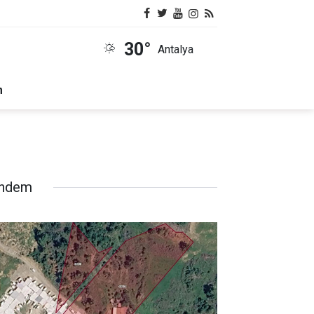
30°
Antalya
m
ndem