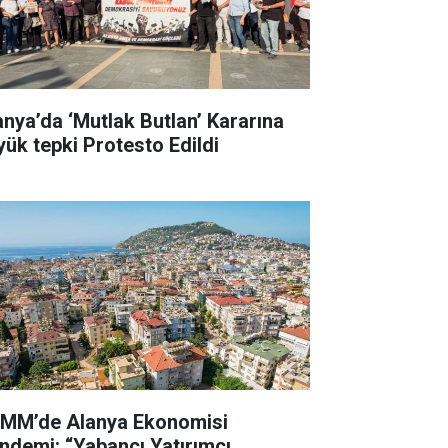
anya’da ‘Mutlak Butlan’ Kararına
yük tepki Protesto Edildi
MM’de Alanya Ekonomisi
ndemi: “Yabancı Yatırımcı