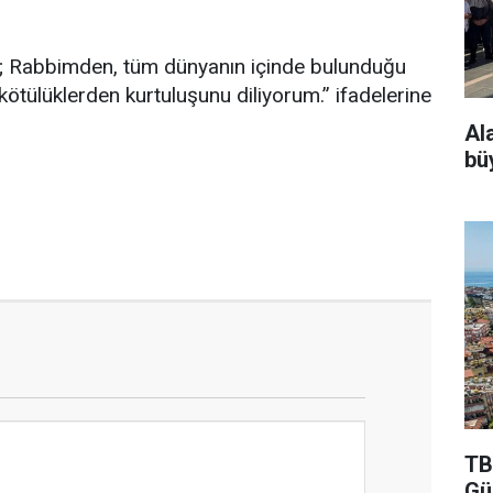
yor; Rabbimden, tüm dünyanın içinde bulunduğu
ötülüklerden kurtuluşunu diliyorum.” ifadelerine
Al
bü
TB
Gü