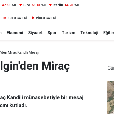
r
47.68
Euro
55.13
Sterlin
64.28
%0
%0
%0
FOTO
GALERİ
VİDEO
GALERİ
n
Ekonomi
Siyaset
Spor
Turizm
Teknoloji
Eğiti
n'den Miraç Kandili Mesajı
lgin'den Miraç
Gü
raç Kandili münasebetiyle bir mesaj
ını kutladı.