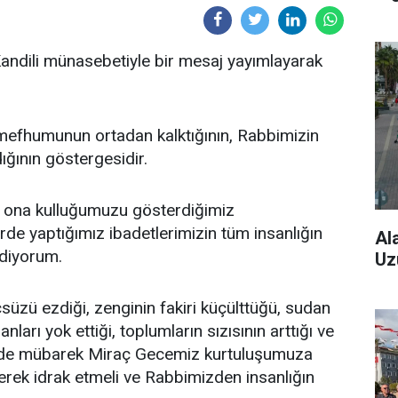
Kandili münasebetiyle bir mesaj yayımlayarak
mefhumunun ortadan kalktığının, Rabbimizin
ığının göstergesidir.
ona kulluğumuzu gösterdiğimiz
rde yaptığımız ibadetlerimizin tüm insanlığın
Al
ediyorum.
Uz
üzü ezdiği, zenginin fakiri küçülttüğü, sudan
ları yok ettiği, toplumların sızısının arttığı ve
nlerde mübarek Miraç Gecemiz kurtuluşumuza
ilerek idrak etmeli ve Rabbimizden insanlığın