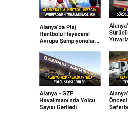
Alanya’
Alanya’da Plaj
Sürücü
Hentbolu Heyecanı!
Yuvarl
Avrupa Şampiyonaları
Başlıyor
Alanya - GZP
Alanya
Havalimanı'nda Yolcu
Öncesi
Sayısı Geriledi
Seferbe