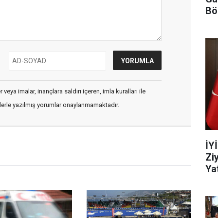
Bö
veya imalar, inançlara saldırı içeren, imla kuralları ile
flerle yazılmış yorumlar onaylanmamaktadır.
İY
Zi
Yat