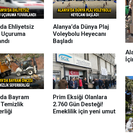
da Ehliyetsiz
Alanya’da Dünya Plaj
 Uçuruma
Voleybolu Heyecanı
andı
Başladı
Al
İç
’da Bayram
Prim Eksiği Olanlara
 Temizlik
2.760 Gün Desteği!
rliği
Emeklilik için yeni umut