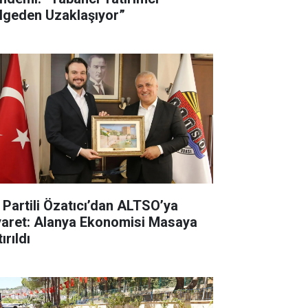
lgeden Uzaklaşıyor”
İ Partili Özatıcı’dan ALTSO’ya
yaret: Alanya Ekonomisi Masaya
ırıldı