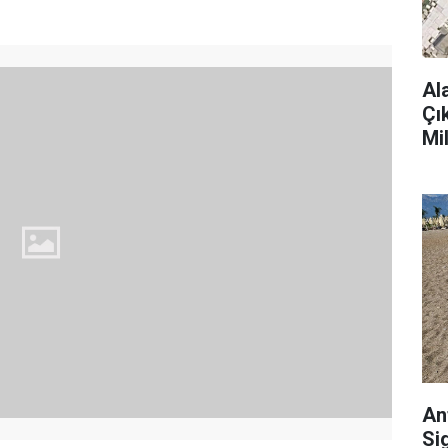
Al
Çı
Mi
An
Si