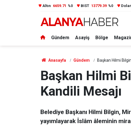
Altın
6659.71
BIST
13779.39
Dola
%0
%0
Gündem
Asayiş
Bölge
Magazi
Anasayfa
Gündem
Başkan Hilmi Bilgi
Başkan Hilmi Bi
Kandili Mesajı
Belediye Başkanı Hilmi Bilgin, Mi
yayımlayarak İslâm âleminin mirac