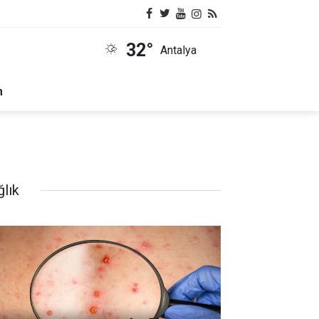
32°
Antalya
m
ğlık