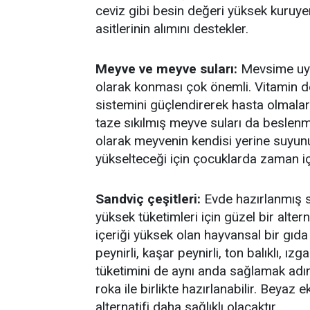
ceviz gibi besin değeri yüksek kuruyem
asitlerinin alımını destekler.
Meyve ve meyve suları:
Mevsime uyg
olarak konması çok önemli. Vitamin d
sistemini güçlendirerek hasta olmalar
taze sıkılmış meyve suları da beslenm
olarak meyvenin kendisi yerine suyunu
yükselteceği için çocuklarda zaman içind
Sandviç çeşitleri:
Evde hazırlanmış sa
yüksek tüketimleri için güzel bir altern
içeriği yüksek olan hayvansal bir gıd
peynirli, kaşar peynirli, ton balıklı, ı
tüketimini de aynı anda sağlamak adın
roka ile birlikte hazırlanabilir. Bey
alternatifi daha sağlıklı olacaktır.