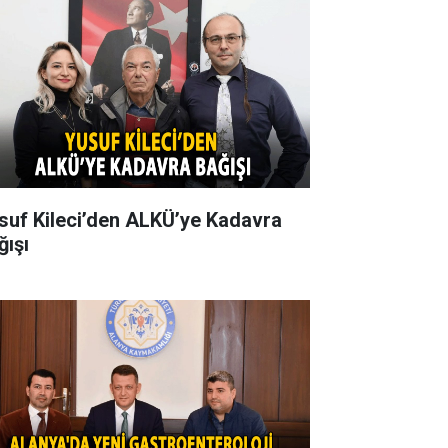
suf Kileci’den ALKÜ’ye Kadavra
ğışı