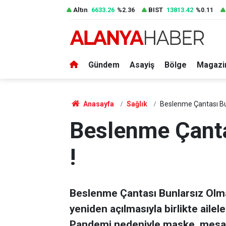
Altın
6633.26
BIST
13813.42
%2.36
%0.11
Gündem
Asayiş
Bölge
Magazi
Anasayfa
Sağlık
Beslenme Çantası Bu
Beslenme Çanta
!
Beslenme Çantası Bunlarsız Olmaz 
yeniden açılmasıyla birlikte aile
Pandemi nedeniyle maske, mesaf