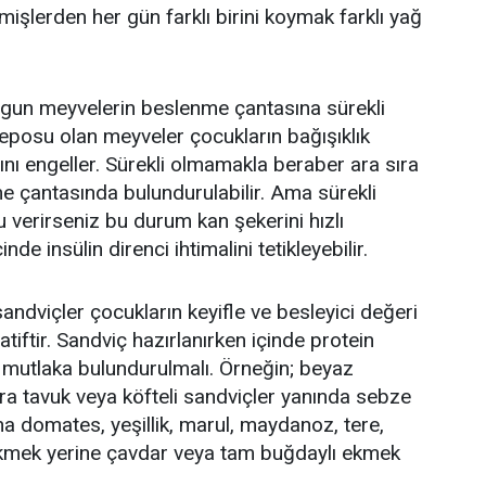
işlerden her gün farklı birini koymak farklı yağ
un meyvelerin beslenme çantasına sürekli
eposu olan meyveler çocukların bağışıklık
ını engeller. Sürekli olmamakla beraber ara sıra
e çantasında bulundurulabilir. Ama sürekli
 verirseniz bu durum kan şekerini hızlı
e insülin direnci ihtimalini tetikleyebilir.
ndviçler çocukların keyifle ve besleyici değeri
atiftir. Sandviç hazırlanırken içinde protein
a mutlaka bulundurulmalı. Örneğin; beyaz
zgara tavuk veya köfteli sandviçler yanında sebze
a domates, yeşillik, marul, maydanoz, tere,
az ekmek yerine çavdar veya tam buğdaylı ekmek