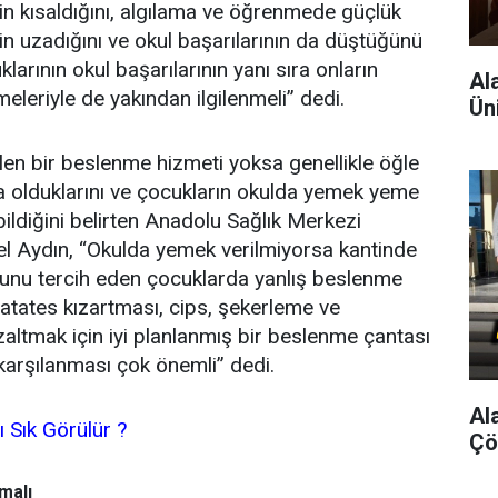
nin kısaldığını, algılama ve öğrenmede güçlük
nin uzadığını ve okul başarılarının da düştüğünü
larının okul başarılarının yanı sıra onların
Al
meleriyle de yakından ilgilenmeli” dedi.
Ün
ilen bir beslenme hizmeti yoksa genellikle öğle
 olduklarını ve çocukların okulda yemek yeme
ildiğini belirten Anadolu Sağlık Merkezi
l Aydın, “Okulda yemek verilmiyorsa kantinde
unu tercih eden çocuklarda yanlış beslenme
, patates kızartması, cips, şekerleme ve
zaltmak için iyi planlanmış bir beslenme çantası
 karşılanması çok önemli” dedi.
Al
 Sık Görülür ?
Çö
malı