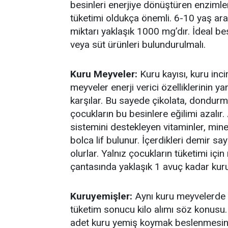
besinleri enerjiye dönüştüren enzimleri
tüketimi oldukça önemli. 6-10 yaş ar
miktarı yaklaşık 1000 mg’dır. İdeal 
veya süt ürünleri bulundurulmalı.
Kuru Meyveler:
Kuru kayısı, kuru inci
meyveler enerji verici özelliklerinin yan
karşılar. Bu sayede çikolata, dondurm
çocukların bu besinlere eğilimi azalır.
sistemini destekleyen vitaminler, min
bolca lif bulunur. İçerdikleri demir 
olurlar. Yalnız çocukların tüketimi içi
çantasında yaklaşık 1 avuç kadar kur
Kuruyemişler:
Aynı kuru meyvelerde 
tüketim sonucu kilo alımı söz konusu
adet kuru yemiş koymak beslenmesini o