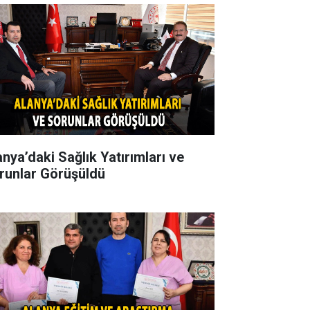
anya’daki Sağlık Yatırımları ve
runlar Görüşüldü