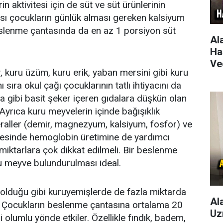
n aktivitesi için de süt ve süt ürünlerinin
ası çocukların günlük alması gereken kalsiyum
beslenme çantasında da en az 1 porsiyon süt
Al
Ha
Ve
r, kuru üzüm, kuru erik, yaban mersini gibi kuru
ı sıra okul çağı çocuklarının tatlı ihtiyacını da
a gibi basit şeker içeren gıdalara düşkün olan
 Ayrıca kuru meyvelerin içinde bağışıklık
eraller (demir, magnezyum, kalsiyum, fosfor) ve
sayesinde hemoglobin üretimine de yardımcı
n miktarlara çok dikkat edilmeli. Bir beslenme
u meyve bulundurulması ideal.
olduğu gibi kuruyemişlerde de fazla miktarda
Al
. Çocukların beslenme çantasına ortalama 20
Uz
lumlu yönde etkiler. Özellikle fındık, badem,