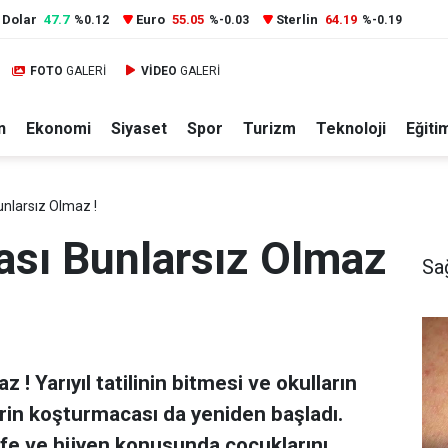
Dolar
47.7
Euro
55.05
Sterlin
64.19
%0.12
%-0.03
%-0.19
FOTO
GALERİ
VİDEO
GALERİ
n
Ekonomi
Siyaset
Spor
Turizm
Teknoloji
Eğiti
nlarsız Olmaz !
sı Bunlarsız Olmaz
Sa
! Yarıyıl tatilinin bitmesi ve okulların
lerin koşturmacası da yeniden başladı.
e ve hijyen konusunda çocuklarını