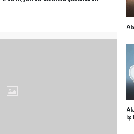
Al
Al
İş