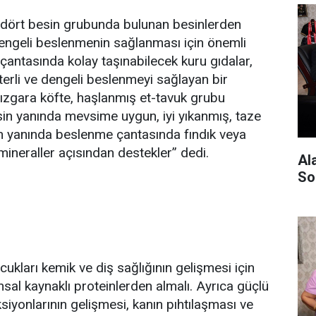
 dört besin grubunda bulunan besinlerden
 dengeli beslenmenin sağlanması için önemli
antasında kolay taşınabilecek kuru gıdalar,
erli ve dengeli beslenmeyi sağlayan bir
 ızgara köfte, haşlanmış et-tavuk grubu
sin yanında mevsime uygun, iyi yıkanmış, taze
n yanında beslenme çantasında fındık veya
mineraller açısından destekler” dedi.
Al
So
ukları kemik ve diş sağlığının gelişmesi için
nsal kaynaklı proteinlerden almalı. Ayrıca güçlü
nksiyonlarının gelişmesi, kanın pıhtılaşması ve