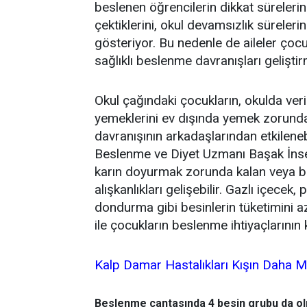
beslenen öğrencilerin dikkat süreleri
çektiklerini, okul devamsızlık süreleri
gösteriyor. Bu nedenle de aileler çocuk
sağlıklı beslenme davranışları geliştir
Okul çağındaki çocukların, okulda ver
yemeklerini ev dışında yemek zorunda
davranışının arkadaşlarından etkileneb
Beslenme ve Diyet Uzmanı Başak İnse
karın doyurmak zorunda kalan veya b
alışkanlıkları gelişebilir. Gazlı içecek
dondurma gibi besinlerin tüketimini a
ile çocukların beslenme ihtiyaçlarının
Kalp Damar Hastalıkları Kışın Daha Mı
Beslenme çantasında 4 besin grubu da ol