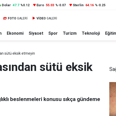
Dolar
47.7
Euro
55.03
Sterlin
64.16
%0.12
%-0.07
%-0.25
FOTO
GALERİ
VİDEO
GALERİ
n
Ekonomi
Siyaset
Spor
Turizm
Teknoloji
Eğiti
n sütü eksik etmeyin
sından sütü eksik
Sa
lıklı beslenmeleri konusu sıkça gündeme