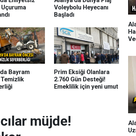
 Uçuruma
Voleybolu Heyecanı
andı
Başladı
Al
Ha
Ve
’da Bayram
Prim Eksiği Olanlara
 Temizlik
2.760 Gün Desteği!
rliği
Emeklilik için yeni umut
mcılar müjde!
Al
Uz