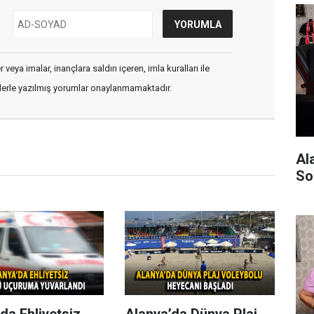
veya imalar, inançlara saldırı içeren, imla kuralları ile
flerle yazılmış yorumlar onaylanmamaktadır.
Al
So
da Ehliyetsiz
Alanya’da Dünya Plaj