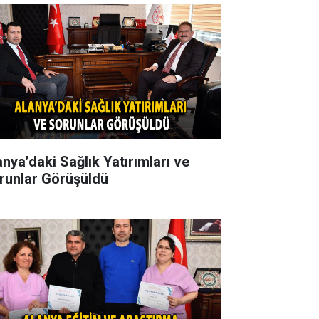
anya’daki Sağlık Yatırımları ve
runlar Görüşüldü