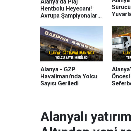
Alanya’da Plaj
Sürücü
Hentbolu Heyecanı!
Yuvarl
Avrupa Şampiyonaları
Başlıyor
Alanya - GZP
Alanya
Havalimanı'nda Yolcu
Öncesi
Sayısı Geriledi
Seferbe
Alanyalı yatırı