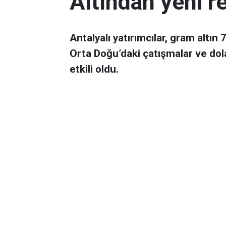
Altından yeni r
Antalyalı yatırımcılar, gram altın
Orta Doğu’daki çatışmalar ve dol
etkili oldu.
Ekonomi
Yayınlanma:
06 Mart 2026 08:44