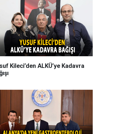
suf Kileci’den ALKÜ’ye Kadavra
ğışı