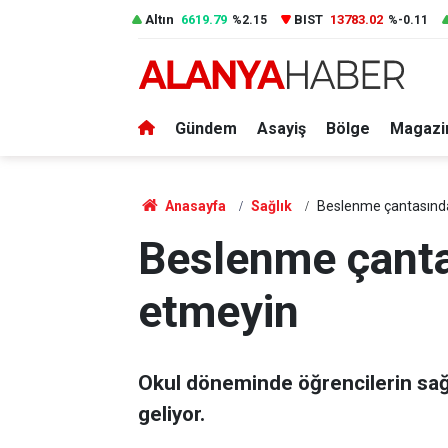
Altın
6619.79
BIST
13783.02
%2.15
%-0.11
Gündem
Asayiş
Bölge
Magazi
Anasayfa
Sağlık
Beslenme çantasında
Beslenme çanta
etmeyin
Okul döneminde öğrencilerin sağ
geliyor.