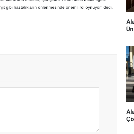
enjit gibi hastalıkların önlenmesinde önemli rol oynuyor” dedi.
Al
Ün
Al
Çö