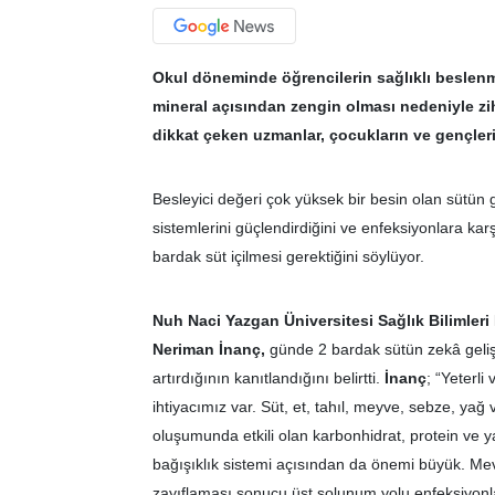
Okul döneminde öğrencilerin sağlıklı beslen
mineral açısından zengin olması nedeniyle zi
dikkat çeken uzmanlar, çocukların ve gençleri
Besleyici değeri çok yüksek bir besin olan sütün 
sistemlerini güçlendirdiğini ve enfeksiyonlara karş
bardak süt içilmesi gerektiğini söylüyor.
Nuh Naci Yazgan Üniversitesi Sağlık Bilimleri
Neriman İnanç,
günde 2 bardak sütün zekâ geliş
artırdığının kanıtlandığını belirtti.
İnanç
; “Yeterl
ihtiyacımız var. Süt, et, tahıl, meyve, sebze, yağ
oluşumunda etkili olan karbonhidrat, protein ve ya
bağışıklık sistemi açısından da önemi büyük. Mevs
zayıflaması sonucu üst solunum yolu enfeksiyonla