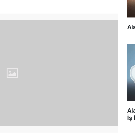
Al
Al
İş