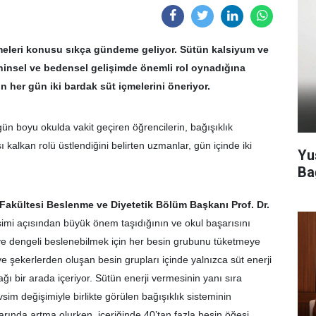
meleri konusu sıkça gündeme geliyor. Sütün kalsiyum ve
hinsel ve bedensel gelişimde önemli rol oynadığına
n her gün iki bardak süt içmelerini öneriyor.
gün boyu okulda vakit geçiren öğrencilerin, bağışıklık
ı kalkan rolü üstlendiğini belirten uzmanlar, gün içinde iki
Yu
Ba
 Fakültesi Beslenme ve Diyetetik Bölüm Başkanı Prof. Dr.
imi açısından büyük önem taşıdığının ve okul başarısını
i ve dengeli beslenebilmek için her besin grubunu tüketmeye
 ve şekerlerden oluşan besin grupları içinde yalnızca süt enerji
ğı bir arada içeriyor. Sütün enerji vermesinin yanı sıra
im değişimiyle birlikte görülen bağışıklık sisteminin
rında artma olurken, içeriğinde 40’tan fazla besin öğesi