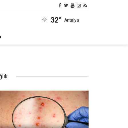
32°
Antalya
m
ğlık