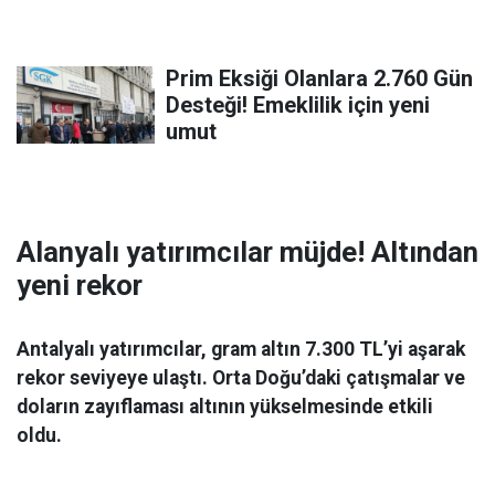
Prim Eksiği Olanlara 2.760 Gün
Desteği! Emeklilik için yeni
umut
Alanyalı yatırımcılar müjde! Altından
yeni rekor
Antalyalı yatırımcılar, gram altın 7.300 TL’yi aşarak
rekor seviyeye ulaştı. Orta Doğu’daki çatışmalar ve
doların zayıflaması altının yükselmesinde etkili
oldu.
Ekonomi
06 Mart 2026 08:44