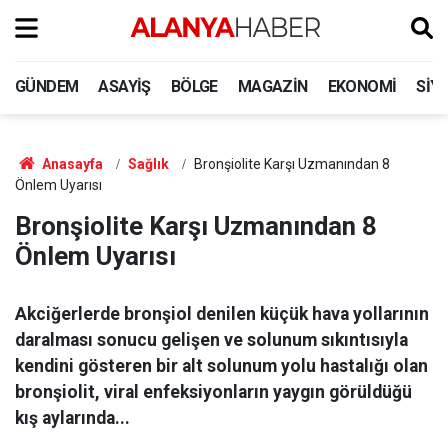
GÜNDEM
ASAYIŞ
BÖLGE
MAGAZIN
EKONOMI
SIY
Anasayfa
Sağlık
Bronşiolite Karşı Uzmanından 8
Önlem Uyarısı
Bronşiolite Karşı Uzmanından 8
Önlem Uyarısı
Akciğerlerde bronşiol denilen küçük hava yollarının
daralması sonucu gelişen ve solunum sıkıntısıyla
kendini gösteren bir alt solunum yolu hastalığı olan
bronşiolit, viral enfeksiyonların yaygın görüldüğü
kış aylarında...