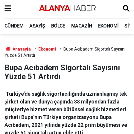
GÜNDEM
ASAYIŞ
BÖLGE
MAGAZIN
EKONOMI
SIY
Anasayfa
Ekonomi
Bupa Acıbadem Sigortalı Sayısını
Yüzde 51 Artırdı
Bupa Acıbadem Sigortalı Sayısını
Yüzde 51 Artırdı
Türkiye’de sağlık sigortacılığında uzmanlaşmış tek
şirket olan ve dünya çapında 38 milyondan fazla
müşteriye hizmet veren bütünsel sağlık hizmetleri
şirketi Bupa’nın Türkiye organizasyonu Bupa
Acıbadem, 2021 yılında yüzde 22 prim büyümesi ve
yüzde 51 sigortalı artışı elde etti.