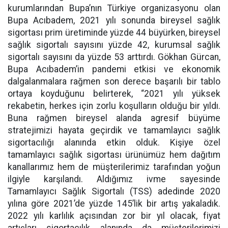
kurumlarından Bupa’nın Türkiye organizasyonu olan
Bupa Acıbadem, 2021 yılı sonunda bireysel sağlık
sigortası prim üretiminde yüzde 44 büyürken, bireysel
sağlık sigortalı sayısını yüzde 42, kurumsal sağlık
sigortalı sayısını da yüzde 53 arttırdı. Gökhan Gürcan,
Bupa Acıbadem’in pandemi etkisi ve ekonomik
dalgalanmalara rağmen son derece başarılı bir tablo
ortaya koyduğunu belirterek, “2021 yılı yüksek
rekabetin, herkes için zorlu koşulların olduğu bir yıldı.
Buna rağmen bireysel alanda agresif büyüme
stratejimizi hayata geçirdik ve tamamlayıcı sağlık
sigortacılığı alanında etkin olduk. Kişiye özel
tamamlayıcı sağlık sigortası ürünümüz hem dağıtım
kanallarımız hem de müşterilerimiz tarafından yoğun
ilgiyle karşılandı. Aldığımız ivme sayesinde
Tamamlayıcı Sağlık Sigortalı (TSS) adedinde 2020
yılına göre 2021’de yüzde 145’lik bir artış yakaladık.
2022 yılı karlılık açısından zor bir yıl olacak, fiyat
artışları sigortacılık alanında da müşterilerimizi