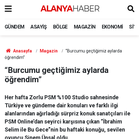
GÜNDEM
ASAYIŞ
BÖLGE
MAGAZIN
EKONOMI
SIY
Anasayfa
Magazin
“Burcumu geçtiğimiz aylarda
öğrendim”
“Burcumu geçtiğimiz aylarda
öğrendim”
Her hafta Zorlu PSM %100 Studio sahnesinde
Türkiye ve gündeme dair konuları ve farklı ilgi
alanlarından ağırladığı sürpriz konuk sanatçıları ile
PSM Online’dan seyirci karşısına çıkan “İbrahim
Selim ile Bu Gece”nin bu haftaki konuğu, sevilen
oyuncu Sinem Ünsal oldu.