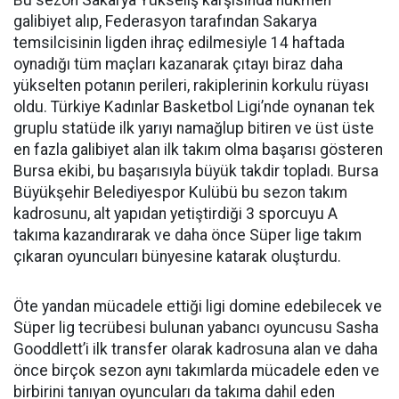
galibiyet alıp, Federasyon tarafından Sakarya
temsilcisinin ligden ihraç edilmesiyle 14 haftada
oynadığı tüm maçları kazanarak çıtayı biraz daha
yükselten potanın perileri, rakiplerinin korkulu rüyası
oldu. Türkiye Kadınlar Basketbol Ligi’nde oynanan tek
gruplu statüde ilk yarıyı namağlup bitiren ve üst üste
en fazla galibiyet alan ilk takım olma başarısı gösteren
Bursa ekibi, bu başarısıyla büyük takdir topladı. Bursa
Büyükşehir Belediyespor Kulübü bu sezon takım
kadrosunu, alt yapıdan yetiştirdiği 3 sporcuyu A
takıma kazandırarak ve daha önce Süper lige takım
çıkaran oyuncuları bünyesine katarak oluşturdu.
Öte yandan mücadele ettiği ligi domine edebilecek ve
Süper lig tecrübesi bulunan yabancı oyuncusu Sasha
Gooddlett’i ilk transfer olarak kadrosuna alan ve daha
önce birçok sezon aynı takımlarda mücadele eden ve
birbirini tanıyan oyuncuları da takıma dahil eden