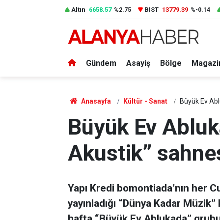
Altın
6658.57
BIST
13779.39
%2.75
%-0.14
Gündem
Asayiş
Bölge
Magazi
Anasayfa
Kültür - Sanat
Büyük Ev Abl
Büyük Ev Abluk
Akustik” sahne
Yapı Kredi bomontiada’nın her C
yayınladığı “Dünya Kadar Müzik” 
hafta “Büyük Ev Ablukada” grubun