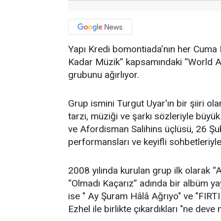
Yapı Kredi bomontiada’nın her Cuma 
Kadar Müzik” kapsamındaki “World Ak
grubunu ağırlıyor.
Grup ismini Turgut Uyar'ın bir şiiri 
tarzı, müziği ve şarkı sözleriyle büyü
ve Afordisman Salihins üçlüsü, 26 Ş
performansları ve keyifli sohbetleriy
2008 yılında kurulan grup ilk olarak “
“Olmadı Kaçarız” adında bir albüm ya
ise " Ay Şuram Hâlâ Ağrıyo" ve "FIRTI
Ezhel ile birlikte çıkardıkları "ne deve