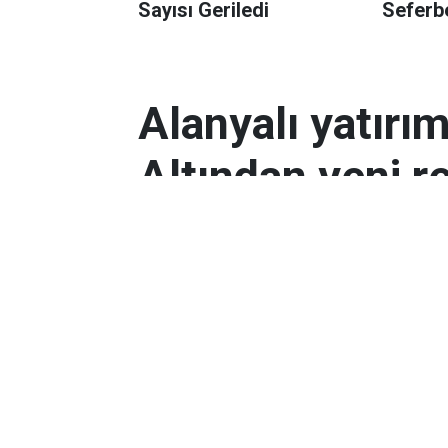
Sayısı Geriledi
Seferbe
Alanyalı yatırı
Altından yeni r
Antalyalı yatırımcılar, gram altın
Orta Doğu’daki çatışmalar ve dol
etkili oldu.
Ekonomi
Yayınlanma:
06 Mart 2026 08:44