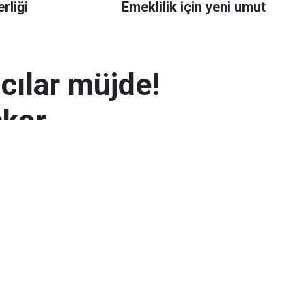
rliği
Emeklilik için yeni umut
mcılar müjde!
ekor
 7.300 TL’yi aşarak rekor seviyeye ulaştı.
arın zayıflaması altının yükselmesinde