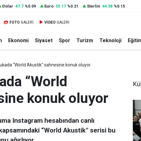
Dolar
47.7
Euro
55.17
Sterlin
64.38
%0.09
%0.21
%0.15
FOTO
GALERİ
VİDEO
GALERİ
n
Ekonomi
Siyaset
Spor
Turizm
Teknoloji
Eğiti
ukada “World Akustik” sahnesine konuk oluyor
ada “World
Kül
sine konuk oluyor
uma Instagram hesabından canlı
kapsamındaki “World Akustik” serisi bu
u ağırlıyor.