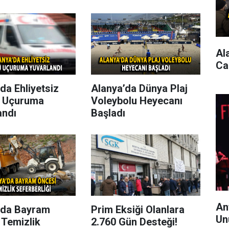
Al
Ca
da Ehliyetsiz
Alanya’da Dünya Plaj
 Uçuruma
Voleybolu Heyecanı
andı
Başladı
An
’da Bayram
Prim Eksiği Olanlara
Un
 Temizlik
2.760 Gün Desteği!