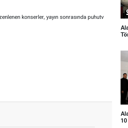
enlenen konserler, yayın sonrasında puhutv
Al
Tö
Al
10