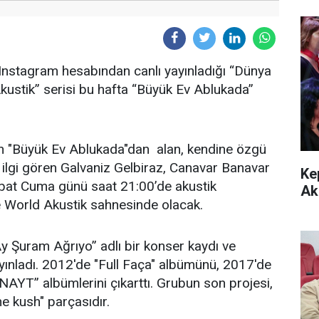
Instagram hesabından canlı yayınladığı “Dünya
ustik” serisi bu hafta “Büyük Ev Ablukada”
olan "Büyük Ev Ablukada"dan alan, kendine özgü
k ilgi gören Galvaniz Gelbiraz, Canavar Banavar
Ke
ubat Cuma günü saat 21:00’de akustik
Ak
le World Akustik sahnesinde olacak.
Ay Şuram Ağrıyo” adlı bir konser kaydı ve
yınladı. 2012'de "Full Faça" albümünü, 2017'de
NAYT” albümlerini çıkarttı. Grubun son projesi,
 ne kush" parçasıdır.