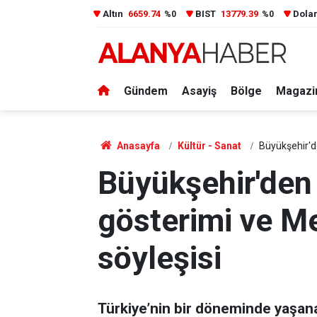
Altın
6659.74
BIST
13779.39
Dola
%0
%0
Gündem
Asayiş
Bölge
Magazi
Anasayfa
Kültür - Sanat
Büyükşehir'd
Büyükşehir'den
gösterimi ve M
söyleşisi
Türkiye’nin bir döneminde yaşana