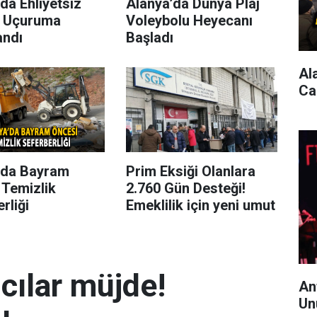
da Ehliyetsiz
Alanya’da Dünya Plaj
 Uçuruma
Voleybolu Heyecanı
andı
Başladı
Al
Ca
’da Bayram
Prim Eksiği Olanlara
 Temizlik
2.760 Gün Desteği!
rliği
Emeklilik için yeni umut
mcılar müjde!
An
Un