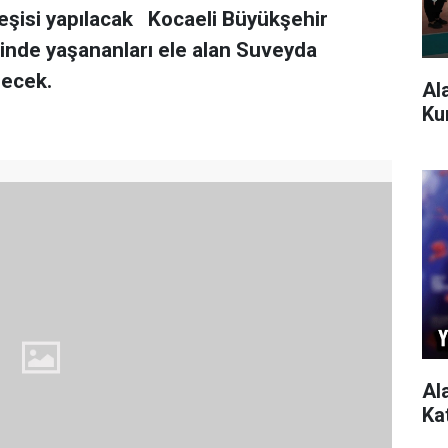
şisi yapılacak Kocaeli Büyükşehir
minde yaşananları ele alan Suveyda
recek.
Al
Ku
Al
Ka