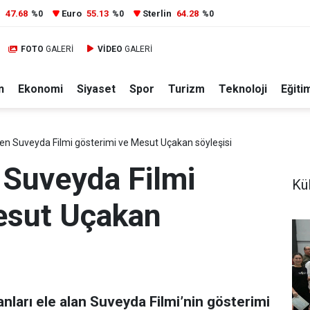
r
47.68
Euro
55.13
Sterlin
64.28
%0
%0
%0
FOTO
GALERİ
VİDEO
GALERİ
n
Ekonomi
Siyaset
Spor
Turizm
Teknoloji
Eğiti
en Suveyda Filmi gösterimi ve Mesut Uçakan söyleşisi
 Suveyda Filmi
Kül
esut Uçakan
nları ele alan Suveyda Filmi’nin gösterimi