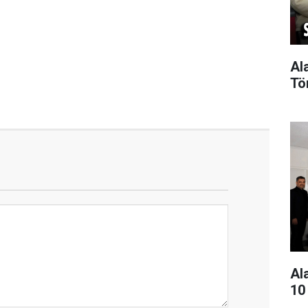
Al
Tö
Al
10