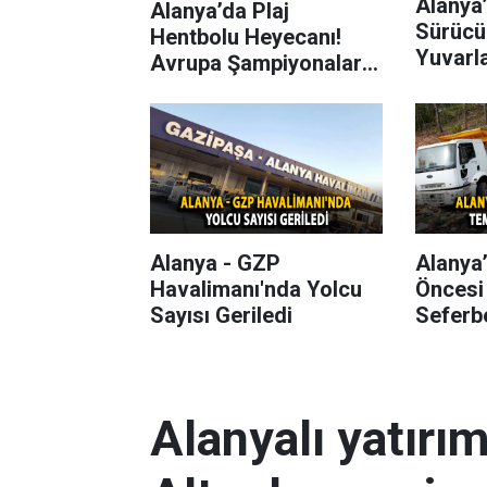
Alanya’
Alanya’da Plaj
Sürücü
Hentbolu Heyecanı!
Yuvarl
Avrupa Şampiyonaları
Başlıyor
Alanya - GZP
Alanya
Havalimanı'nda Yolcu
Öncesi
Sayısı Geriledi
Seferbe
Alanyalı yatırı