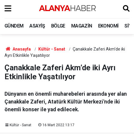
GÜNDEM
ASAYIŞ
BÖLGE
MAGAZIN
EKONOMI
SIY
Anasayfa
Kültür - Sanat
Çanakkale Zaferi Akm’de iki
Ayrı Etkinlikle Yaşatılıyor
Çanakkale Zaferi Akm’de iki Ayrı
Etkinlikle Yaşatılıyor
Dünyanın en önemli muharebeleri arasında yer alan
Çanakkale Zaferi, Atatürk Kültür Merkezi'nde iki
önemli konser ile yad edilecek.
Kültür - Sanat
16 Mart 2022 13:17