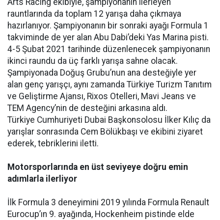
Arts Racing ekibiyle, şampiyonanın ilerleyen
rauntlarında da toplam 12 yarışa daha çıkmaya
hazırlanıyor. Şampiyonanın bir sonraki ayağı Formula 1
takviminde de yer alan Abu Dabi’deki Yas Marina pisti.
4-5 Şubat 2021 tarihinde düzenlenecek şampiyonanın
ikinci raundu da üç farklı yarışa sahne olacak.
Şampiyonada Doğuş Grubu’nun ana desteğiyle yer
alan genç yarışçı, aynı zamanda Türkiye Turizm Tanıtım
ve Geliştirme Ajansı, Rixos Otelleri, Mavi Jeans ve
TEM Agency’nin de desteğini arkasına aldı.
Türkiye Cumhuriyeti Dubai Başkonsolosu İlker Kılıç da
yarışlar sonrasında Cem Bölükbaşı ve ekibini ziyaret
ederek, tebriklerini iletti.
Motorsporlarında en üst seviyeye doğru emin
adımlarla ilerliyor
İlk Formula 3 deneyimini 2019 yılında Formula Renault
Eurocup’ın 9. ayağında, Hockenheim pistinde elde