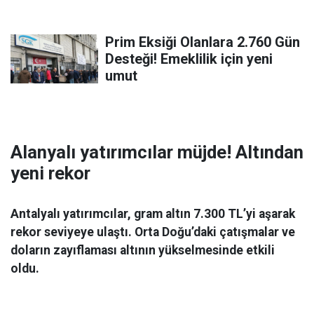
Prim Eksiği Olanlara 2.760 Gün
Desteği! Emeklilik için yeni
umut
Alanyalı yatırımcılar müjde! Altından
yeni rekor
Antalyalı yatırımcılar, gram altın 7.300 TL’yi aşarak
rekor seviyeye ulaştı. Orta Doğu’daki çatışmalar ve
doların zayıflaması altının yükselmesinde etkili
oldu.
Ekonomi
06 Mart 2026 08:44