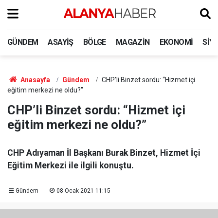
GÜNDEM
ASAYIŞ
BÖLGE
MAGAZIN
EKONOMI
SIY
Anasayfa
Gündem
CHP’li Binzet sordu: “Hizmet içi
eğitim merkezi ne oldu?”
CHP’li Binzet sordu: “Hizmet içi
eğitim merkezi ne oldu?”
CHP Adıyaman İl Başkanı Burak Binzet, Hizmet İçi
Eğitim Merkezi ile ilgili konuştu.
Gündem
08 Ocak 2021 11:15