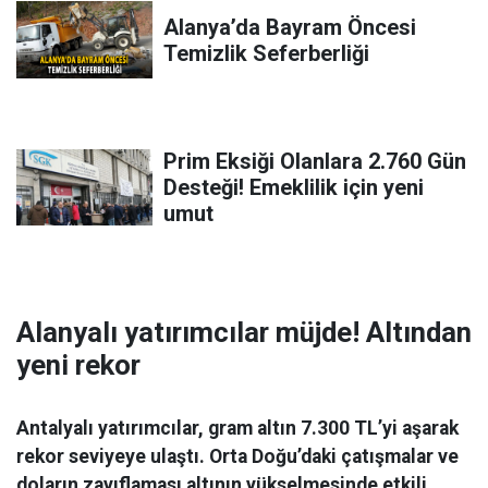
Alanya’da Bayram Öncesi
Temizlik Seferberliği
Prim Eksiği Olanlara 2.760 Gün
Desteği! Emeklilik için yeni
umut
Alanyalı yatırımcılar müjde! Altından
yeni rekor
Antalyalı yatırımcılar, gram altın 7.300 TL’yi aşarak
rekor seviyeye ulaştı. Orta Doğu’daki çatışmalar ve
doların zayıflaması altının yükselmesinde etkili