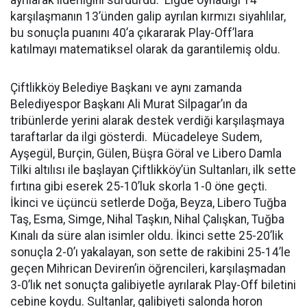
karşılaşmanın 13’ünden galip ayrılan kırmızı siyahlılar,
bu sonuçla puanını 40’a çıkararak Play-Off’lara
katılmayı matematiksel olarak da garantilemiş oldu.
Çiftlikköy Belediye Başkanı ve aynı zamanda
Belediyespor Başkanı Ali Murat Silpagar’ın da
tribünlerde yerini alarak destek verdiği karşılaşmaya
taraftarlar da ilgi gösterdi. Mücadeleye Sudem,
Ayşegül, Burçin, Gülen, Büşra Göral ve Libero Damla
Tilki altılısı ile başlayan Çiftlikköy’ün Sultanları, ilk sette
fırtına gibi eserek 25-10’luk skorla 1-0 öne geçti.
İkinci ve üçüncü setlerde Doğa, Beyza, Libero Tuğba
Taş, Esma, Simge, Nihal Taşkın, Nihal Çalışkan, Tuğba
Kınalı da süre alan isimler oldu. İkinci sette 25-20’lik
sonuçla 2-0’ı yakalayan, son sette de rakibini 25-14’le
geçen Mihrican Deviren’in öğrencileri, karşılaşmadan
3-0’lık net sonuçta galibiyetle ayrılarak Play-Off biletini
cebine koydu. Sultanlar, galibiyeti salonda horon