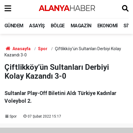
GÜNDEM
ASAYIŞ
BÖLGE
MAGAZIN
EKONOMI
SIY
Anasayfa
Spor
Çiftlikköy’ün Sultanları Derbiyi Kolay
Kazandı 3-0
Çiftlikköy’ün Sultanları Derbiyi
Kolay Kazandı 3-0
Sultanlar Play-Off Biletini Aldı Türkiye Kadınlar
Voleybol 2.
Spor
07 Şubat 2022 15:17