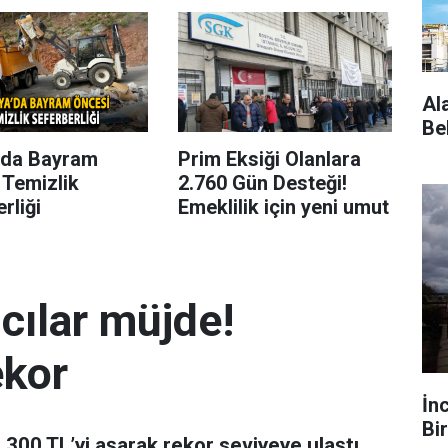
Al
Be
’da Bayram
Prim Eksiği Olanlara
 Temizlik
2.760 Gün Desteği!
rliği
Emeklilik için yeni umut
mcılar müjde!
ekor
İn
Bir
 7.300 TL’yi aşarak rekor seviyeye ulaştı.