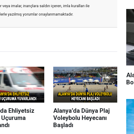
veya imalar, inançlara saldırı içeren, imla kuralları ile
flerle yazılmış yorumlar onaylanmamaktadır.
Al
Bo
da Ehliyetsiz
Alanya’da Dünya Plaj
 Uçuruma
Voleybolu Heyecanı
andı
Başladı