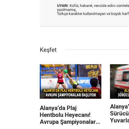
UYARI:
Küfür, hakaret, rencide edici cümleler 
yazılmamış,
Türkçe karakter kullanılmayan ve büyük har
Keşfet
Alanya’
Alanya’da Plaj
Sürücü
Hentbolu Heyecanı!
Yuvarl
Avrupa Şampiyonaları
Başlıyor