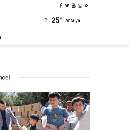
25°
Antalya
m
ncel