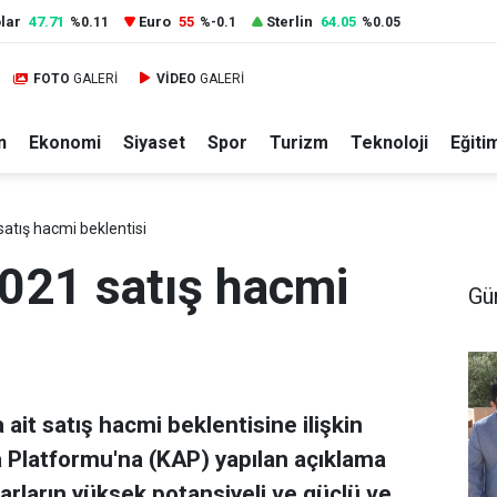
lar
47.71
Euro
55
Sterlin
64.05
%0.11
%-0.1
%0.05
FOTO
GALERİ
VİDEO
GALERİ
n
Ekonomi
Siyaset
Spor
Turizm
Teknoloji
Eğiti
atış hacmi beklentisi
2021 satış hacmi
Gü
ait satış hacmi beklentisine ilişkin
 Platformu'na (KAP) yapılan açıklama
zarların yüksek potansiyeli ve güçlü ve