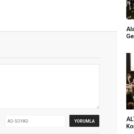
Al
Ge
AL
Ko