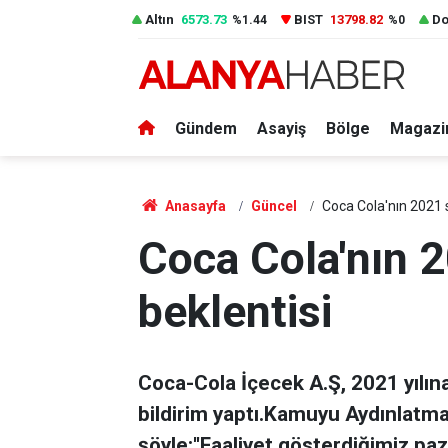
Altın
6573.73
BIST
13798.82
Do
%1.44
%0
Gündem
Asayiş
Bölge
Magazi
Anasayfa
Güncel
Coca Cola'nın 2021 s
Coca Cola'nın 
beklentisi
Coca-Cola İçecek A.Ş, 2021 yılına 
bildirim yaptı.Kamuyu Aydınlatma
şöyle:''Faaliyet gösterdiğimiz pa