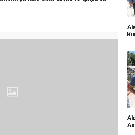
Al
Ku
Al
As