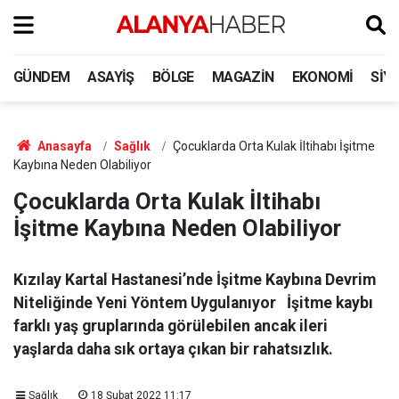
GÜNDEM
ASAYIŞ
BÖLGE
MAGAZIN
EKONOMI
SIY
Anasayfa
Sağlık
Çocuklarda Orta Kulak İltihabı İşitme
Kaybına Neden Olabiliyor
Çocuklarda Orta Kulak İltihabı
İşitme Kaybına Neden Olabiliyor
Kızılay Kartal Hastanesi’nde İşitme Kaybına Devrim
Niteliğinde Yeni Yöntem Uygulanıyor İşitme kaybı
farklı yaş gruplarında görülebilen ancak ileri
yaşlarda daha sık ortaya çıkan bir rahatsızlık.
Sağlık
18 Şubat 2022 11:17