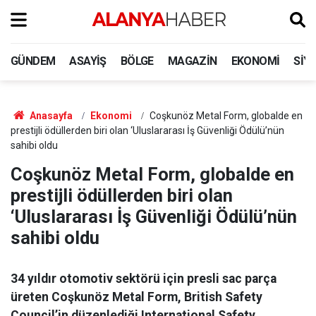
GÜNDEM
ASAYIŞ
BÖLGE
MAGAZIN
EKONOMI
SIY
Anasayfa
Ekonomi
Coşkunöz Metal Form, globalde en
prestijli ödüllerden biri olan ‘Uluslararası İş Güvenliği Ödülü’nün
sahibi oldu
Coşkunöz Metal Form, globalde en
prestijli ödüllerden biri olan
‘Uluslararası İş Güvenliği Ödülü’nün
sahibi oldu
34 yıldır otomotiv sektörü için presli sac parça
üreten Coşkunöz Metal Form, British Safety
Council’in düzenlediği International Safety