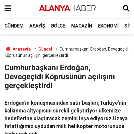
GÜNDEM
ASAYIŞ
BÖLGE
MAGAZIN
EKONOMI
SIY
Anasayfa
Güncel
Cumhurbaşkanı Erdoğan, Devegeçidi
Köprüsünün açılışını gerçekleştirdi
Cumhurbaşkanı Erdoğan,
Devegeçidi Köprüsünün açılışını
gerçekleştirdi
Erdoğan'ın konuşmasından satır başları;Türkiye'nin
kalkınma altyapısını sürekli geliştiriyor ülkemize
hedeflerine ulaştıracak zemini inşa ediyoruz.Uzaya
fırlattığımız uydudan milli helikopter motorunuza