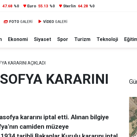
r
47.68
Euro
55.13
Sterlin
64.28
%0
%0
%0
FOTO
GALERİ
VİDEO
GALERİ
n
Ekonomi
Siyaset
Spor
Turizm
Teknoloji
Eğiti
YA KARARINI AÇIKLADI
SOFYA KARARINI
Gü
ofya kararını iptal etti. Alınan bilgiye
sofya’nın camiden müzeye
34 tarihli Bakanlar Kurulu kararını iptal