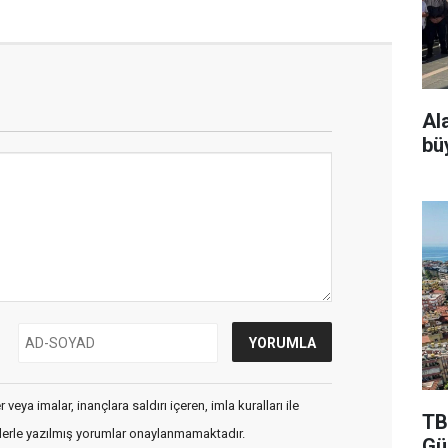
Al
bü
veya imalar, inançlara saldırı içeren, imla kuralları ile
TB
flerle yazılmış yorumlar onaylanmamaktadır.
Gü