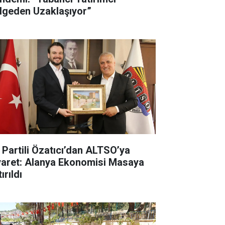
lgeden Uzaklaşıyor”
İ Partili Özatıcı’dan ALTSO’ya
yaret: Alanya Ekonomisi Masaya
ırıldı