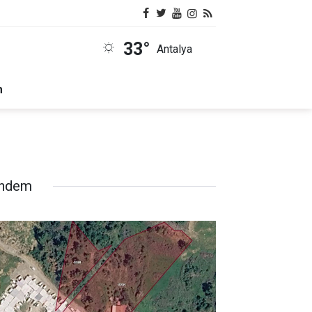
33°
Antalya
m
ndem