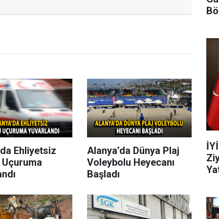
Bö
İY
da Ehliyetsiz
Alanya’da Dünya Plaj
Zi
 Uçuruma
Voleybolu Heyecanı
Yat
andı
Başladı