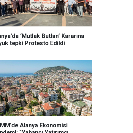
anya’da ‘Mutlak Butlan’ Kararına
yük tepki Protesto Edildi
MM’de Alanya Ekonomisi
ndemi: “Yabancı Yatırımcı