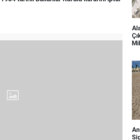
Al
Çı
Mi
An
Si