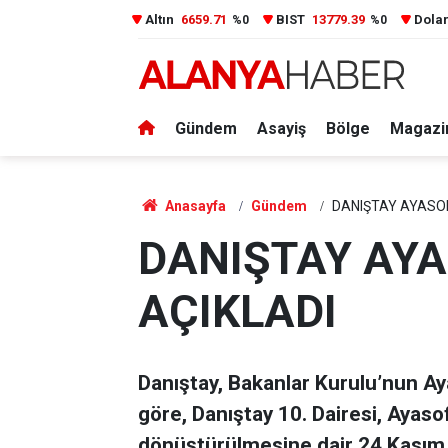
Altın
6659.71
BIST
13779.39
Dola
%0
%0
Gündem
Asayiş
Bölge
Magazi
Anasayfa
Gündem
DANIŞTAY AYASOF
DANIŞTAY AYA
AÇIKLADI
Danıştay, Bakanlar Kurulu’nun Ayas
göre, Danıştay 10. Dairesi, Aya
dönüştürülmesine dair 24 Kasım 19