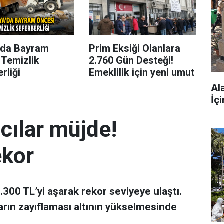
’da Bayram
Prim Eksiği Olanlara
 Temizlik
2.760 Gün Desteği!
rliği
Emeklilik için yeni umut
Al
İç
mcılar müjde!
ekor
 7.300 TL’yi aşarak rekor seviyeye ulaştı.
arın zayıflaması altının yükselmesinde