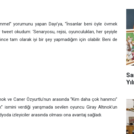
emmel” yorumunu yapan Dayı’ya, “İnsanlar beni öyle övmek
 tweet okudum: ‘Senaryosu, rejisi, oyunculukları, her şeyiyle
ce tam olarak iyi bir şey yapmadığım için olabilir. Beni de
Sa
Yıl
ltınok ve Caner Özyurtlu’nun arasında “Kim daha çok hanımcı”
k” ismini verdiği yarışmada sevilen oyuncu Giray Altınok’un
dyoda izleyiciler arasında olması ona avantaj sağladı.