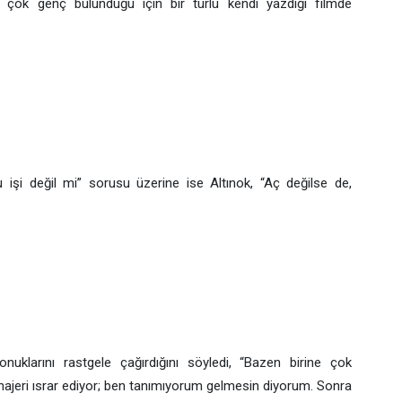
de çok genç bulunduğu için bir türlü kendi yazdığı filmde
u işi değil mi” sorusu üzerine ise Altınok, “Aç değilse de,
uklarını rastgele çağırdığını söyledi, “Bazen birine çok
jeri ısrar ediyor; ben tanımıyorum gelmesin diyorum. Sonra