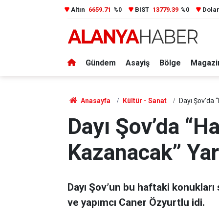
Altın
6659.71
BIST
13779.39
Dola
%0
%0
Gündem
Asayiş
Bölge
Magazi
Anasayfa
Kültür - Sanat
Dayı Şov’da 
Dayı Şov’da “Ha
Kazanacak” Yar
Dayı Şov’un bu haftaki konukları
ve yapımcı Caner Özyurtlu idi.