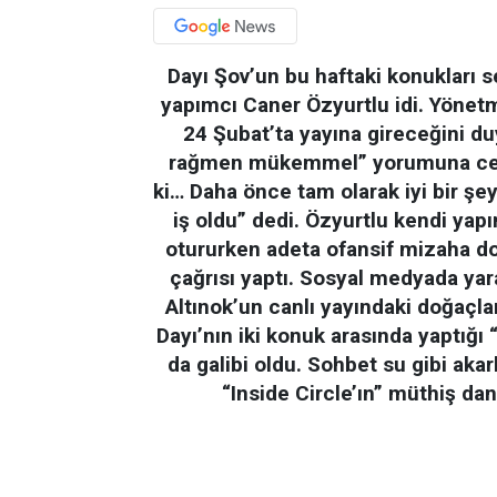
Dayı Şov’un bu haftaki konukları 
yapımcı Caner Özyurtlu idi. Yönetm
24 Şubat’ta yayına gireceğini duy
rağmen mükemmel” yorumuna ceva
ki… Daha önce tam olarak iyi bir şey
iş oldu” dedi. Özyurtlu kendi ya
otururken adeta ofansif mizaha d
çağrısı yaptı. Sosyal medyada yara
Altınok’un canlı yayındaki doğaçla
Dayı’nın iki konuk arasında yaptığ
da galibi oldu. Sohbet su gibi aka
“Inside Circle’ın” müthiş da