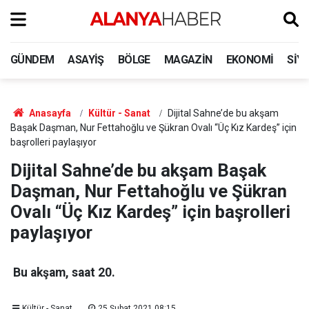
GÜNDEM
ASAYIŞ
BÖLGE
MAGAZIN
EKONOMI
SIY
Anasayfa
Kültür - Sanat
Dijital Sahne’de bu akşam
Başak Daşman, Nur Fettahoğlu ve Şükran Ovalı “Üç Kız Kardeş” için
başrolleri paylaşıyor
Dijital Sahne’de bu akşam Başak
Daşman, Nur Fettahoğlu ve Şükran
Ovalı “Üç Kız Kardeş” için başrolleri
paylaşıyor
Bu akşam, saat 20.
Kültür - Sanat
25 Şubat 2021 08:15