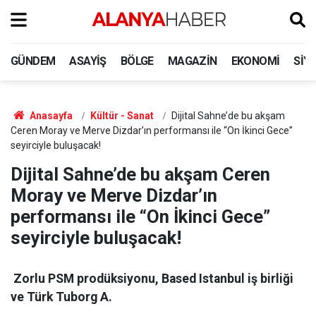
GÜNDEM
ASAYIŞ
BÖLGE
MAGAZIN
EKONOMI
SIY
Anasayfa
Kültür - Sanat
Dijital Sahne’de bu akşam
Ceren Moray ve Merve Dizdar’ın performansı ile “On İkinci Gece”
seyirciyle buluşacak!
Dijital Sahne’de bu akşam Ceren
Moray ve Merve Dizdar’ın
performansı ile “On İkinci Gece”
seyirciyle buluşacak!
Zorlu PSM prodüksiyonu, Based Istanbul iş birliği
ve Türk Tuborg A.