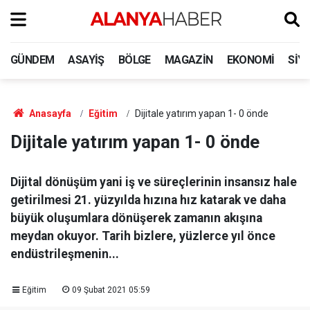
GÜNDEM
ASAYIŞ
BÖLGE
MAGAZIN
EKONOMI
SIY
Anasayfa
Eğitim
Dijitale yatırım yapan 1- 0 önde
Dijitale yatırım yapan 1- 0 önde
Dijital dönüşüm yani iş ve süreçlerinin insansız hale
getirilmesi 21. yüzyılda hızına hız katarak ve daha
büyük oluşumlara dönüşerek zamanın akışına
meydan okuyor. Tarih bizlere, yüzlerce yıl önce
endüstrileşmenin...
Eğitim
09 Şubat 2021 05:59