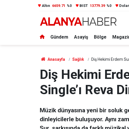
Altın
6659.71
BIST
13779.39
Dola
%0
%0
Gündem
Asayiş
Bölge
Magazi
Anasayfa
Sağlık
Diş Hekimi Erdem Sur’
Diş Hekimi Erde
Single’ı Reva Di
Müzik dünyasına yeni bir soluk ge
dinleyicilerle buluşuyor. Aynı za
Sur şarkısında da farklı müzikal