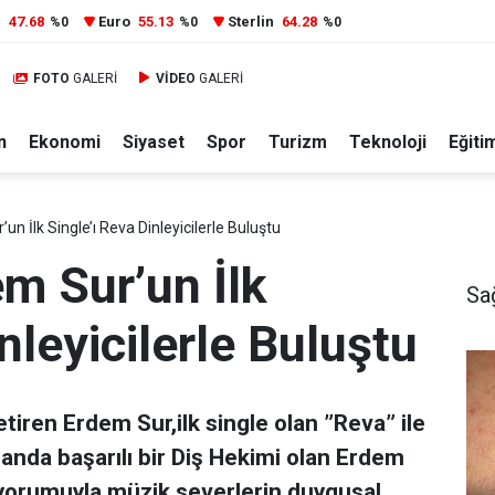
r
47.68
Euro
55.13
Sterlin
64.28
%0
%0
%0
FOTO
GALERİ
VİDEO
GALERİ
n
Ekonomi
Siyaset
Spor
Turizm
Teknoloji
Eğiti
un İlk Single’ı Reva Dinleyicilerle Buluştu
m Sur’un İlk
Sa
nleyicilerle Buluştu
tiren Erdem Sur,ilk single olan ”Reva” ile
manda başarılı bir Diş Hekimi olan Erdem
 yorumuyla müzik severlerin duygusal...