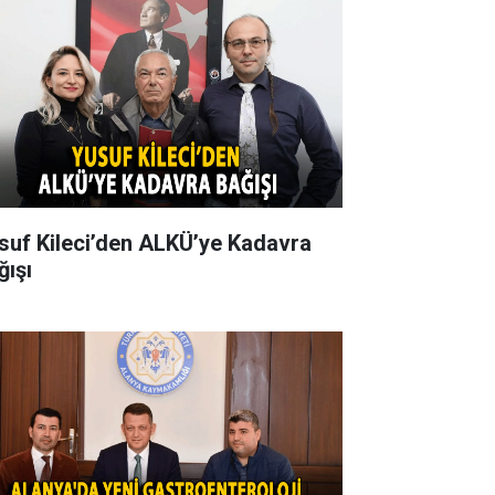
suf Kileci’den ALKÜ’ye Kadavra
ğışı