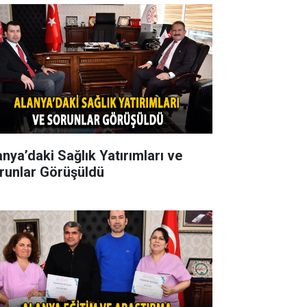
anya’daki Sağlık Yatırımları ve
runlar Görüşüldü