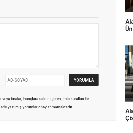
Al
Ün
veya imalar, inançlara saldırı içeren, imla kuralları ile
flerle yazılmış yorumlar onaylanmamaktadır.
Al
Çö