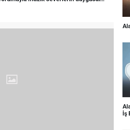
Al
Al
İş