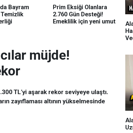
’da Bayram
Prim Eksiği Olanlara
 Temizlik
2.760 Gün Desteği!
rliği
Emeklilik için yeni umut
Al
Ha
Ve
mcılar müjde!
ekor
 7.300 TL’yi aşarak rekor seviyeye ulaştı.
arın zayıflaması altının yükselmesinde
Al
Uz