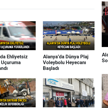
Al
da Ehliyetsiz
Alanya’da Dünya Plaj
So
 Uçuruma
Voleybolu Heyecanı
andı
Başladı