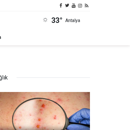
33°
Antalya
m
ğlık