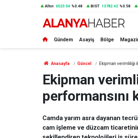
Altın
6523.54
BIST
13782.42
%0.48
%0.58
Gündem
Asayiş
Bölge
Magazi
Anasayfa
Güncel
Ekipman verimliliği 
Ekipman verimlil
performansını k
Camda yarım asra dayanan tecrübe
cam işleme ve düzcam ticaretinin
şekillendiren teknolojileri iş sü