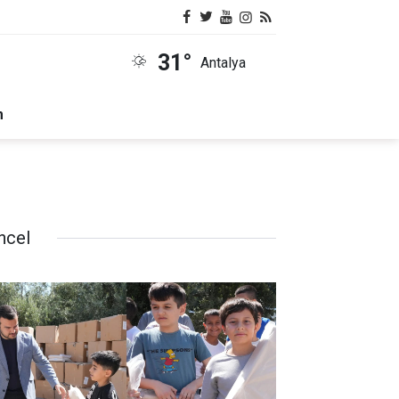
31°
Antalya
m
ncel