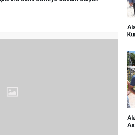
Al
Ku
Al
As