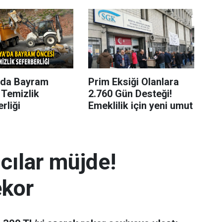
’da Bayram
Prim Eksiği Olanlara
 Temizlik
2.760 Gün Desteği!
rliği
Emeklilik için yeni umut
mcılar müjde!
ekor