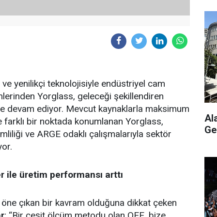
 yenilikçi teknolojisiyle endüstriyel cam
mlerinden Yorglass, geleceği şekillendiren
tmeye devam ediyor. Mevcut kaynaklarla maksimum
Al
ile farklı bir noktada konumlanan Yorglass,
Ge
mliliği ve ARGE odaklı çalışmalarıyla sektör
or.
r ile üretim performansı arttı
 öne çıkan bir kavram olduğuna dikkat çeken
r
; “Bir çeşit ölçüm metodu olan OEE, bize