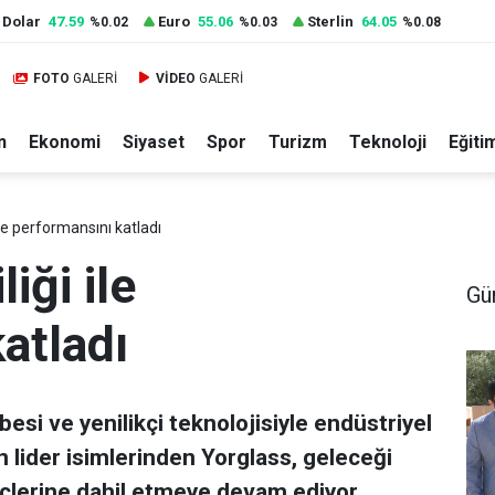
Dolar
47.59
Euro
55.06
Sterlin
64.05
%0.02
%0.03
%0.08
FOTO
GALERİ
VİDEO
GALERİ
n
Ekonomi
Siyaset
Spor
Turizm
Teknoloji
Eğiti
ile performansını katladı
iği ile
Gü
atladı
si ve yenilikçi teknolojisiyle endüstriyel
 lider isimlerinden Yorglass, geleceği
reçlerine dahil etmeye devam ediyor.