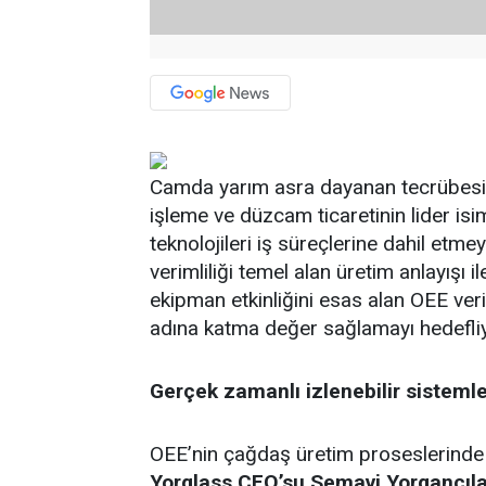
Camda yarım asra dayanan tecrübesi ve
işleme ve düzcam ticaretinin lider isi
teknolojileri iş süreçlerine dahil e
verimliliği temel alan üretim anlayışı 
ekipman etkinliğini esas alan OEE veri
adına katma değer sağlamayı hedefliy
Gerçek zamanlı izlenebilir sistemle
OEE’nin çağdaş üretim proseslerinde
Yorglass CEO’su Semavi Yorgancıla