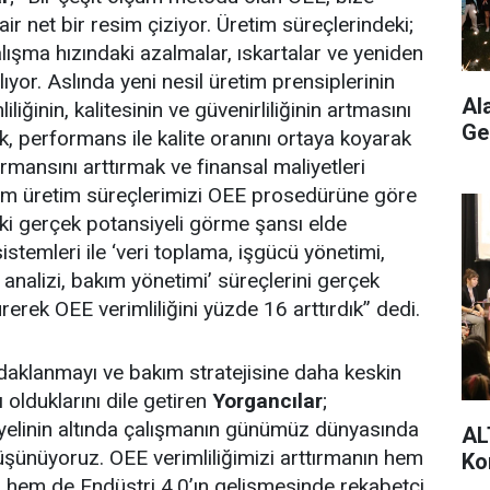
ir net bir resim çiziyor. Üretim süreçlerindeki;
alışma hızındaki azalmalar, ıskartalar ve yeniden
lıyor. Aslında yeni nesil üretim prensiplerinin
Al
liğinin, kalitesinin ve güvenirliliğinin artmasını
Ge
lik, performans ile kalite oranını ortaya koyarak
ansını arttırmak ve finansal maliyetleri
tüm üretim süreçlerimizi OEE prosedürüne göre
ki gerçek potansiyeli görme şansı elde
stemleri ile ‘veri toplama, işgücü yönetimi,
 analizi, bakım yönetimi’ süreçlerini gerçek
rerek OEE verimliliğini yüzde 16 arttırdık” dedi.
daklanmayı ve bakım stratejisine daha keskin
 olduklarını dile getiren
Yorgancılar
;
yelinin altında çalışmanın günümüz dünyasında
AL
 düşünüyoruz. OEE verimliliğimizi arttırmanın hem
Ko
 hem de Endüstri 4.0’ın gelişmesinde rekabetçi