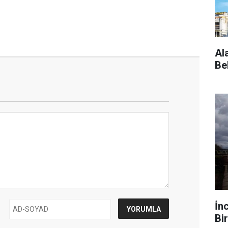
Al
Be
İn
Bir