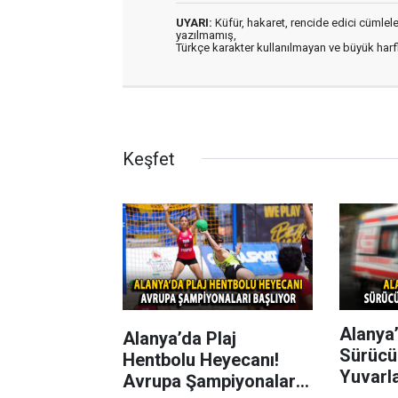
UYARI:
Küfür, hakaret, rencide edici cümleler 
yazılmamış,
Türkçe karakter kullanılmayan ve büyük har
Keşfet
Alanya’
Alanya’da Plaj
Sürücü
Hentbolu Heyecanı!
Yuvarl
Avrupa Şampiyonaları