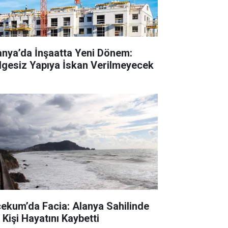
anya’da İnşaatta Yeni Dönem:
lgesiz Yapıya İskan Verilmeyecek
cekum’da Facia: Alanya Sahilinde
 Kişi Hayatını Kaybetti