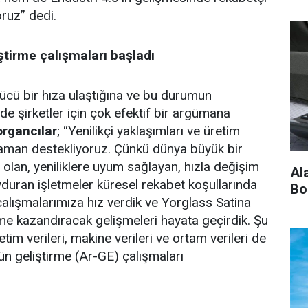
ruz” dedi.
ştirme çalışmaları başladı
ücü bir hıza ulaştığına ve bu durumun
e şirketler için çok efektif bir argümana
rgancılar
; “Yenilikçi yaklaşımları ve üretim
 zaman destekliyoruz. Çünkü dünya büyük bir
olan, yeniliklere uyum sağlayan, hızla değişim
Al
yduran işletmeler küresel rekabet koşullarında
Bo
alışmalarımıza hız verdik ve Yorglass Satina
me kazandıracak gelişmeleri hayata geçirdik. Şu
im verileri, makine verileri ve ortam verileri de
ün geliştirme (Ar-GE) çalışmaları