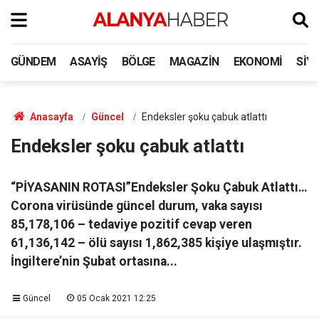
GÜNDEM
ASAYIŞ
BÖLGE
MAGAZIN
EKONOMI
SIY
Anasayfa
Güncel
Endeksler şoku çabuk atlattı
Endeksler şoku çabuk atlattı
“PİYASANIN ROTASI”Endeksler Şoku Çabuk Atlattı…
Corona virüsünde güncel durum, vaka sayısı
85,178,106 – tedaviye pozitif cevap veren
61,136,142 – ölü sayısı 1,862,385 kişiye ulaşmıştır.
İngiltere’nin Şubat ortasına...
Güncel
05 Ocak 2021 12:25