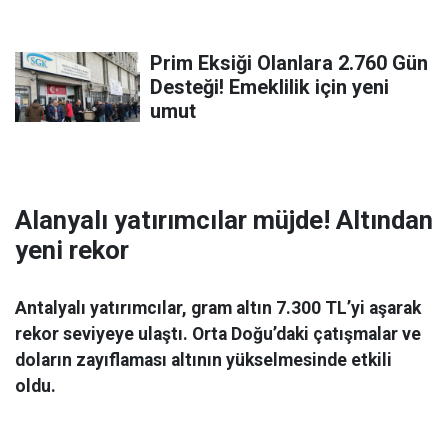
Prim Eksiği Olanlara 2.760 Gün
Desteği! Emeklilik için yeni
umut
Alanyalı yatırımcılar müjde! Altından
yeni rekor
Antalyalı yatırımcılar, gram altın 7.300 TL’yi aşarak
rekor seviyeye ulaştı. Orta Doğu’daki çatışmalar ve
doların zayıflaması altının yükselmesinde etkili
oldu.
Ekonomi
06 Mart 2026 08:44