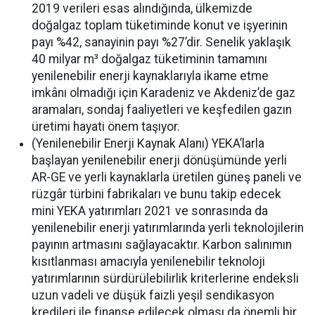
2019 verileri esas alındığında, ülkemizde
doğalgaz toplam tüketiminde konut ve işyerinin
payı %42, sanayinin payı %27’dir. Senelik yaklaşık
40 milyar m³ doğalgaz tüketiminin tamamını
yenilenebilir enerji kaynaklarıyla ikame etme
imkânı olmadığı için Karadeniz ve Akdeniz’de gaz
aramaları, sondaj faaliyetleri ve keşfedilen gazın
üretimi hayati önem taşıyor.
(Yenilenebilir Enerji Kaynak Alanı) YEKA’larla
başlayan yenilenebilir enerji dönüşümünde yerli
AR-GE ve yerli kaynaklarla üretilen güneş paneli ve
rüzgâr türbini fabrikaları ve bunu takip edecek
mini YEKA yatırımları 2021 ve sonrasında da
yenilenebilir enerji yatırımlarında yerli teknolojilerin
payının artmasını sağlayacaktır. Karbon salınımın
kısıtlanması amacıyla yenilenebilir teknoloji
yatırımlarının sürdürülebilirlik kriterlerine endeksli
uzun vadeli ve düşük faizli yeşil sendikasyon
kredileri ile finanse edilecek olması da önemli bir