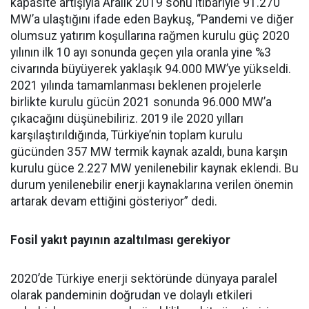
kapasite artışıyla Aralık 2019 sonu itibariyle 91.270
MW’a ulaştığını ifade eden Baykuş, “Pandemi ve diğer
olumsuz yatırım koşullarına rağmen kurulu güç 2020
yılının ilk 10 ayı sonunda geçen yıla oranla yine %3
civarında büyüyerek yaklaşık 94.000 MW’ye yükseldi.
2021 yılında tamamlanması beklenen projelerle
birlikte kurulu gücün 2021 sonunda 96.000 MW’a
çıkacağını düşünebiliriz. 2019 ile 2020 yılları
karşılaştırıldığında, Türkiye’nin toplam kurulu
gücünden 357 MW termik kaynak azaldı, buna karşın
kurulu güce 2.227 MW yenilenebilir kaynak eklendi. Bu
durum yenilenebilir enerji kaynaklarına verilen önemin
artarak devam ettiğini gösteriyor” dedi.
Fosil yakıt payının azaltılması gerekiyor
2020’de Türkiye enerji sektöründe dünyaya paralel
olarak pandeminin doğrudan ve dolaylı etkileri