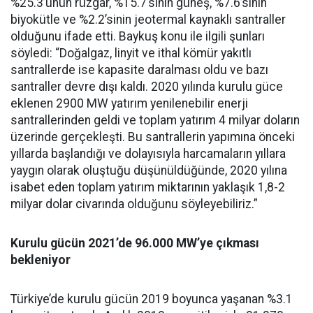
%25.3’ünün rüzgar, %15.7’sinin güneş, %7.6’sının
biyokütle ve %2.2’sinin jeotermal kaynaklı santraller
olduğunu ifade etti. Baykuş konu ile ilgili şunları
söyledi: “Doğalgaz, linyit ve ithal kömür yakıtlı
santrallerde ise kapasite daralması oldu ve bazı
santraller devre dışı kaldı. 2020 yılında kurulu güce
eklenen 2900 MW yatırım yenilenebilir enerji
santrallerinden geldi ve toplam yatırım 4 milyar doların
üzerinde gerçekleşti. Bu santrallerin yapımına önceki
yıllarda başlandığı ve dolayısıyla harcamaların yıllara
yaygın olarak oluştuğu düşünüldüğünde, 2020 yılına
isabet eden toplam yatırım miktarının yaklaşık 1,8-2
milyar dolar civarında olduğunu söyleyebiliriz.”
Kurulu gücün 2021’de 96.000 MW’ye çıkması
bekleniyor
Türkiye’de kurulu gücün 2019 boyunca yaşanan %3.1