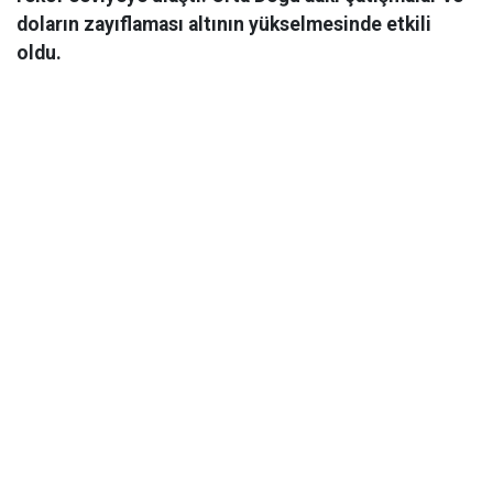
doların zayıflaması altının yükselmesinde etkili
oldu.
Ekonomi
06 Mart 2026 08:44