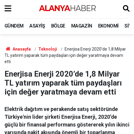
GÜNDEM
ASAYIŞ
BÖLGE
MAGAZIN
EKONOMI
SIY
Anasayfa
Teknoloji
Enerjisa Enerji 2020’de 1,8 Milyar
TL yatırım yaparak tüm paydaşları için değer yaratmaya devam
etti
Enerjisa Enerji 2020’de 1,8 Milyar
TL yatırım yaparak tüm paydaşları
için değer yaratmaya devam etti
Elektrik dağıtım ve perakende satış sektöründe
Türkiye'nin lider şirketi Enerjisa Enerji, 2020’de
güçlü bir finansal performans göstererek yılın ikinci
yarısında nakit akışında önemli bir toparlanma