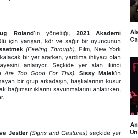
Al
ug Roland
’ın y
ö
nettiği,
2021 Akademi
Ca
ü için yarışan, k
ö
r ve sağır bir oyuncunun
issetmek
(Feeling
Th
r
ough).
Film, New York
alacak bir yer ararken, yardıma ihtiyacı olan
kayesini anlatıyor. Seçkide yer alan ikinci
 Are Too Good For This).
Sissy Malek
’
in
aşayan bir grup arkadaşın, başkalarının kusur
rak bağımsızlıklarını savunmalarını anlatırken,
or.
An
Un
 ve Jestler
(Signs and Gestures)
seçkide yer