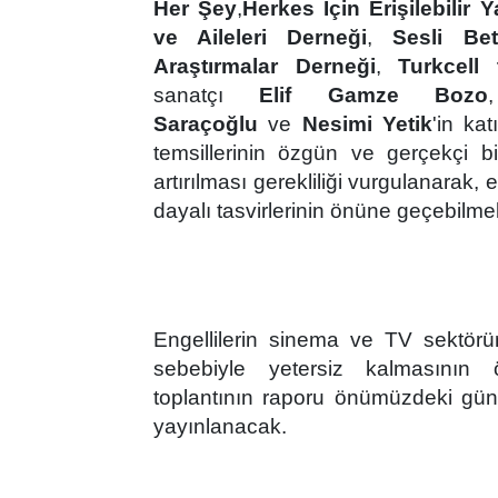
Her Şey
,
Herkes İçin Erişilebilir
ve Aileleri Derneği
,
Sesli Be
Araştırmalar Derneği
,
Turkcell t
sanatçı
Elif Gamze Bozo
Saraçoğlu
ve
Nesimi Yetik
'in kat
temsillerinin özgün ve gerçekçi b
artırılması gerekliliği vurgulanarak,
dayalı tasvirlerinin önüne geçebilmek
Engellilerin sinema ve TV sektörün
sebebiyle yetersiz kalmasının 
toplantının raporu önümüzdeki gü
yayınlanacak.