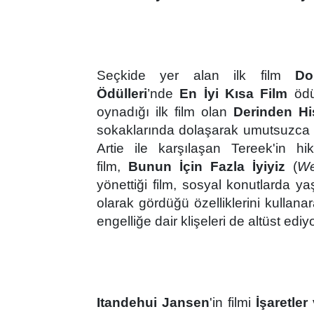
Seçkide yer alan ilk film
Do
Ödülleri
’
nde
En
İyi Kı
sa Film
ödül
oynadığı ilk film olan
Derinden H
sokaklarında dolaşarak umutsuzca k
Artie ile karşılaşan Tereek'in hi
film,
Bunun İçin Fazla İyiyiz
(
We
y
ö
nettiği film, sosyal konutlarda y
olarak g
ö
rdüğü özelliklerini kullana
engelliğe dair klişeleri de altüst ediy
Itandehui Jansen
'in filmi
İşaretler