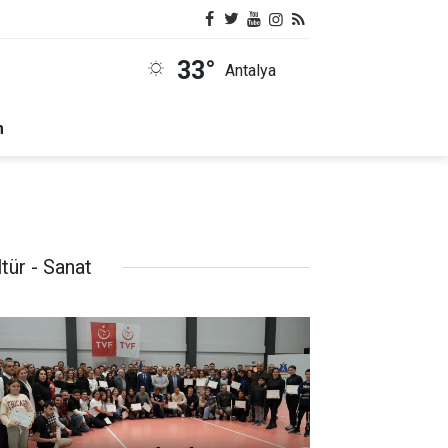
33°
Antalya
m
tür - Sanat