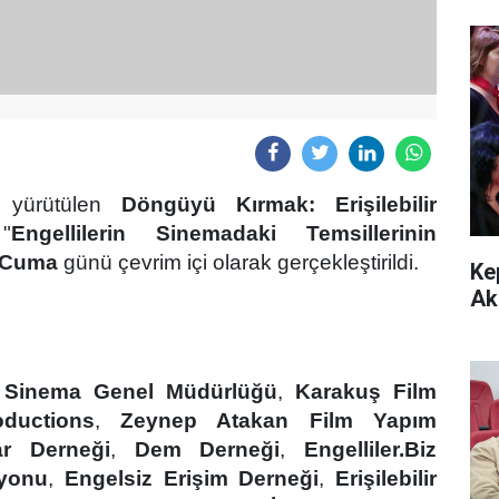
 yürütülen
D
ö
ngüyü Kırmak: Erişilebilir
"
Engellilerin Sinemadaki Temsillerinin
Cuma
günü çevrim içi olarak gerçekleştirildi.
Ke
Ak
ı Sinema Genel Müdürlüğü
,
Karakuş Film
ductions
,
Zeynep Atakan Film Yapım
ar Derneği
,
Dem Derneği
,
Engelliler.Biz
syonu
,
Engelsiz Erişim Derneği
,
Erişilebilir