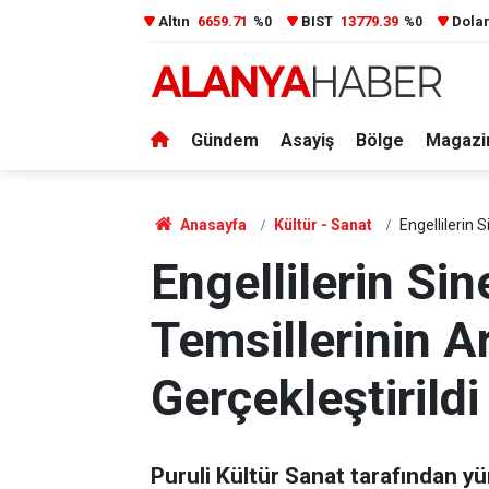
Altın
6659.71
BIST
13779.39
Dola
%0
%0
Gündem
Asayiş
Bölge
Magazi
Anasayfa
Kültür - Sanat
Engellilerin 
Engellilerin Si
Temsillerinin Ar
Gerçekleştirildi
Puruli Kültür Sanat tarafından yü