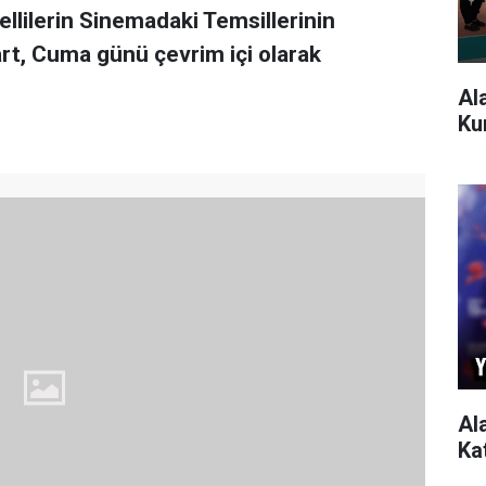
lilerin Sinemadaki Temsillerinin
art, Cuma günü çevrim içi olarak
Al
Ku
Al
Ka