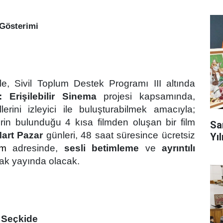
m Gösterimi
yle, Sivil Toplum Destek Programı
III alt
ında
 Erişilebilir Sinema
projesi kapsamında,
lerini izleyici ile buluşturabilmek amacıyla;
erin bulunduğu 4 kısa filmden oluşan bir film
Sa
art Pazar
günleri, 48 saat süresince ücretsiz
Yıl
om
adresinde,
sesli betimleme
ve
ayrıntılı
larak yayında olacak.
ı Seçkide