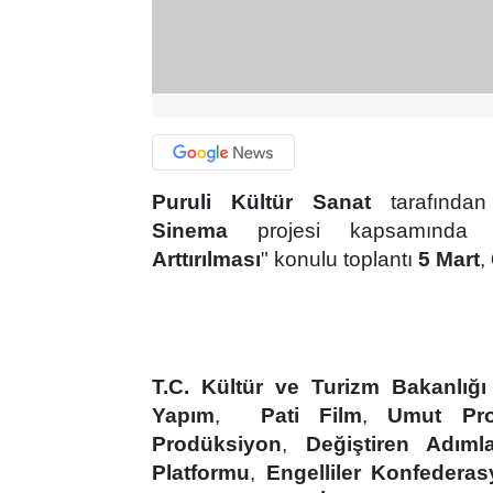
Puruli Kültür Sanat
tarafından
Sinema
projesi kapsamında 
Arttırılması
" konulu toplantı
5 Mart
,
T.C. K
ültür ve Turizm Bakanlığ
Yapım
,
Pati Film
,
Umut Pro
Prodüksiyon
,
Değiştiren Adıml
Platformu
,
Engelliler Konfedera