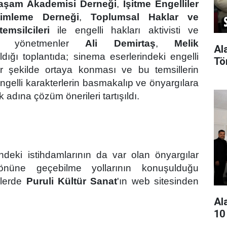
 Yaşam Akademisi Derneği
,
İşitme Engelliler
timleme Derneği
,
Toplumsal Haklar ve
emsilcileri
ile engelli hakları aktivisti ve
, yönetmenler
Ali Demirtaş
,
Melik
Al
ıldığı toplantıda; sinema eserlerindeki engelli
Tö
ir şekilde ortaya konması ve bu temsillerin
 engelli karakterlerin basmakalıp ve önyargılara
 adına çözüm önerileri tartışıldı.
deki istihdamlarının da var olan önyargılar
önüne geçebilme yollarının konuşulduğu
nlerde
Puruli Kültür Sanat
'ın web sitesinden
Al
10