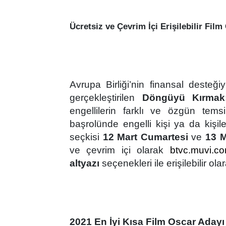
Ücretsiz ve Çevrim İçi Erişilebilir Fil
Avrupa Birliği
’
nin finansal desteği
gerçekleştirilen
D
ö
ngüyü Kırmak:
engellilerin farklı ve özgün temsil
başrolünde engelli kişi ya da kişil
seçkisi
12 Mart Cumartesi
ve
13 M
ve çevrim içi olarak
btvc.muvi.c
altyazı
seçenekleri ile erişilebilir o
2021 En İyi Kısa Film Oscar Aday