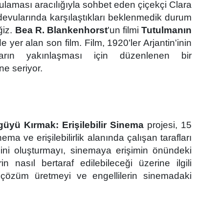
gulaması aracılığıyla sohbet eden çiçekçi Clara
ndevularında karşılaştıkları beklenmedik durum
ğiz.
Bea R. Blankenhorst
'un filmi
Tutulmanın
e yer alan son film. Film, 1920'ler Arjantin'inin
arın yakınlaş
mas
ı iç
in d
üzenlenen bir
ne seriyor.
üyü Kırmak: Erişilebilir Sinema
projesi, 15
a ve erişilebilirlik alanında çalışan tarafları
mini oluşturmayı, sinemaya erişimin
ö
nündeki
n nasıl bertaraf edilebileceği üzerine ilgili
ak çözüm üretmeyi ve engellilerin sinemadaki
.