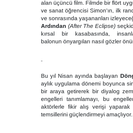
alan üçüncü film. Filmde bir fl
ö
rt uy
ve sanat öğrencisi
Simon'
ın, ilk ra
ve sonrasında yaşananları izleyece
Ardından
(After The
Eclipse)
seçkid
kırsal bir kasabasında, insanl
balonun
ö
nyargıları nası
l g
ö
zler
ö
nü
Bu yıl Nisan ayında başlayan
Döng
aylık uygulama d
ö
nemi boyunca sinem
bir araya getirerek bir diyalog ze
engelleri tanımlamayı, bu engelleri
aktörlerle fikir alış verişi yapar
temsillerini güçlendirmeyi amaçlıyor