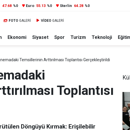
r
47.68
Euro
55.13
Sterlin
64.28
%0
%0
%0
FOTO
GALERİ
VİDEO
GALERİ
n
Ekonomi
Siyaset
Spor
Turizm
Teknoloji
Eğiti
Sinemadaki Temsillerinin Arttırılması Toplantısı Gerçekleştirildi
nemadaki
Kül
ttırılması Toplantısı
rütülen Döngüyü Kırmak: Erişilebilir