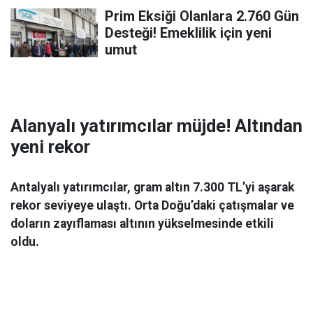
Prim Eksiği Olanlara 2.760 Gün
Desteği! Emeklilik için yeni
umut
Alanyalı yatırımcılar müjde! Altından
yeni rekor
Antalyalı yatırımcılar, gram altın 7.300 TL’yi aşarak
rekor seviyeye ulaştı. Orta Doğu’daki çatışmalar ve
doların zayıflaması altının yükselmesinde etkili
oldu.
Ekonomi
06 Mart 2026 08:44