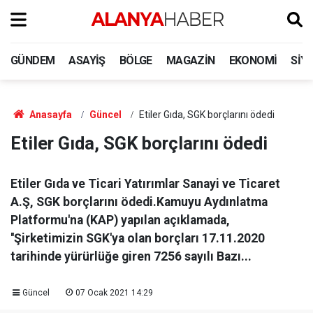
GÜNDEM
ASAYIŞ
BÖLGE
MAGAZIN
EKONOMI
SIY
Anasayfa
Güncel
Etiler Gıda, SGK borçlarını ödedi
Etiler Gıda, SGK borçlarını ödedi
Etiler Gıda ve Ticari Yatırımlar Sanayi ve Ticaret
A.Ş, SGK borçlarını ödedi.Kamuyu Aydınlatma
Platformu'na (KAP) yapılan açıklamada,
''Şirketimizin SGK'ya olan borçları 17.11.2020
tarihinde yürürlüğe giren 7256 sayılı Bazı...
Güncel
07 Ocak 2021 14:29