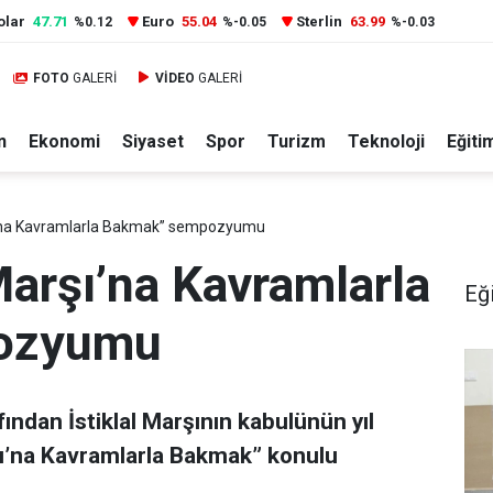
olar
47.71
Euro
55.04
Sterlin
63.99
%0.12
%-0.05
%-0.03
FOTO
GALERİ
VİDEO
GALERİ
n
Ekonomi
Siyaset
Spor
Turizm
Teknoloji
Eğiti
şı’na Kavramlarla Bakmak” sempozyumu
 Marşı’na Kavramlarla
Eğ
ozyumu
ından İstiklal Marşının kabulünün yıl
şı’na Kavramlarla Bakmak” konulu