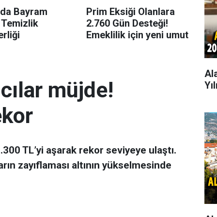
’da Bayram
Prim Eksiği Olanlara
 Temizlik
2.760 Gün Desteği!
rliği
Emeklilik için yeni umut
Al
mcılar müjde!
Yı
ekor
 7.300 TL’yi aşarak rekor seviyeye ulaştı.
arın zayıflaması altının yükselmesinde