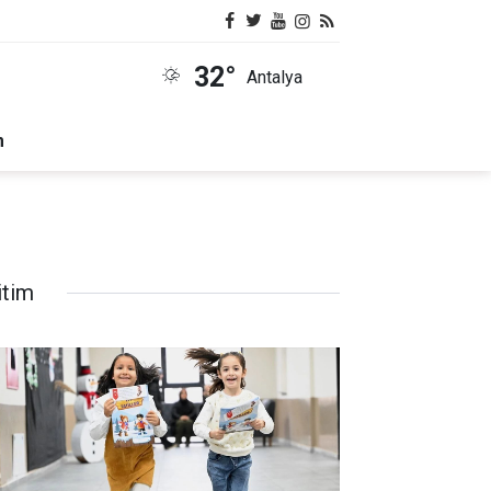
32°
Antalya
m
itim