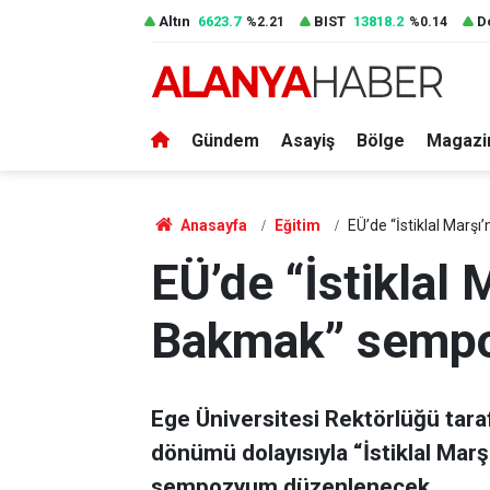
Altın
6623.7
BIST
13818.2
D
%2.21
%0.14
Gündem
Asayiş
Bölge
Magazi
Anasayfa
Eğitim
EÜ’de “İstiklal Mar
EÜ’de “İstiklal
Bakmak” semp
Ege Üniversitesi Rektörlüğü taraf
dönümü dolayısıyla “İstiklal Mar
sempozyum düzenlenecek.