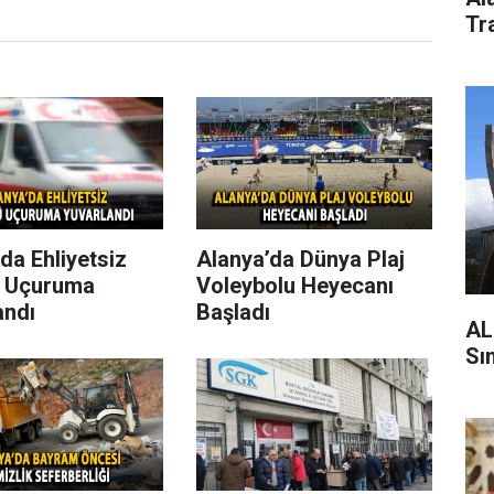
Tra
da Ehliyetsiz
Alanya’da Dünya Plaj
 Uçuruma
Voleybolu Heyecanı
andı
Başladı
AL
Sın