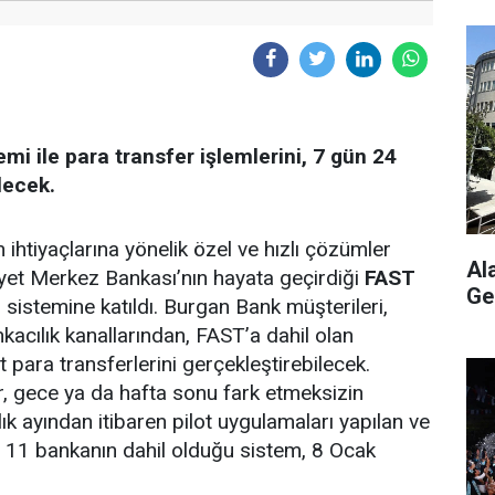
mi ile para transfer işlemlerini, 7 gün 24
ilecek.
in ihtiyaçlarına yönelik özel ve hızlı çözümler
Al
yet Merkez Bankası’nın hayata geçirdiği
FAST
Ge
)
sistemine katıldı. Burgan Bank müşterileri,
nkacılık kanallarından, FAST’a dahil olan
 para transferlerini gerçekleştirebilecek.
r, gece ya da hafta sonu fark etmeksizin
k ayından itibaren pilot uygulamaları yapılan ve
e 11 bankanın dahil olduğu sistem, 8 Ocak