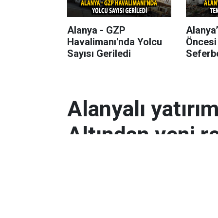
Alanya - GZP
Alanya
Havalimanı'nda Yolcu
Öncesi
Sayısı Geriledi
Seferbe
Alanyalı yatırı
Altından yeni r
Antalyalı yatırımcılar, gram altın
Orta Doğu’daki çatışmalar ve dol
etkili oldu.