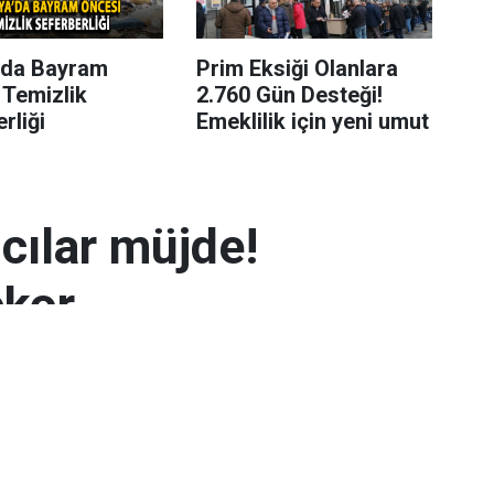
’da Bayram
Prim Eksiği Olanlara
 Temizlik
2.760 Gün Desteği!
rliği
Emeklilik için yeni umut
mcılar müjde!
ekor
 7.300 TL’yi aşarak rekor seviyeye ulaştı.
arın zayıflaması altının yükselmesinde