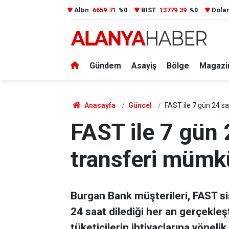
Altın
6659.71
BIST
13779.39
Dola
%0
%0
Gündem
Asayiş
Bölge
Magazi
Anasayfa
Güncel
FAST ile 7 gün 24 s
FAST ile 7 gün 
transferi mümk
Burgan Bank müşterileri, FAST sis
24 saat dilediği her an gerçekleşt
tüketicilerin ihtiyaçlarına yöneli