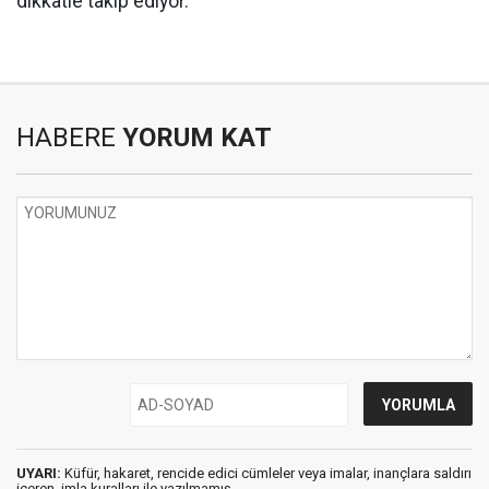
dikkatle takip ediyor.
HABERE
YORUM KAT
UYARI:
Küfür, hakaret, rencide edici cümleler veya imalar, inançlara saldırı
içeren, imla kuralları ile yazılmamış,