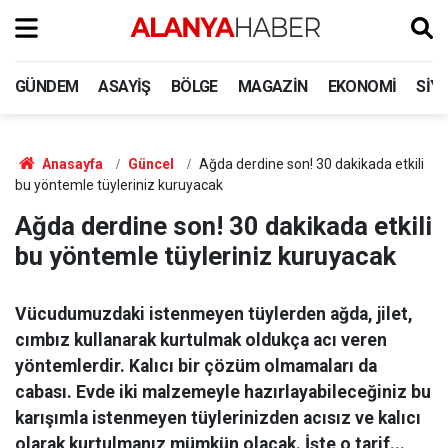
GÜNDEM
ASAYIŞ
BÖLGE
MAGAZIN
EKONOMI
SIY
Anasayfa
Güncel
Ağda derdine son! 30 dakikada etkili
bu yöntemle tüyleriniz kuruyacak
Ağda derdine son! 30 dakikada etkili
bu yöntemle tüyleriniz kuruyacak
Vücudumuzdaki istenmeyen tüylerden ağda, jilet,
cımbız kullanarak kurtulmak oldukça acı veren
yöntemlerdir. Kalıcı bir çözüm olmamaları da
cabası. Evde iki malzemeyle hazırlayabileceğiniz bu
karışımla istenmeyen tüylerinizden acısız ve kalıcı
olarak kurtulmanız mümkün olacak. İşte o tarif...