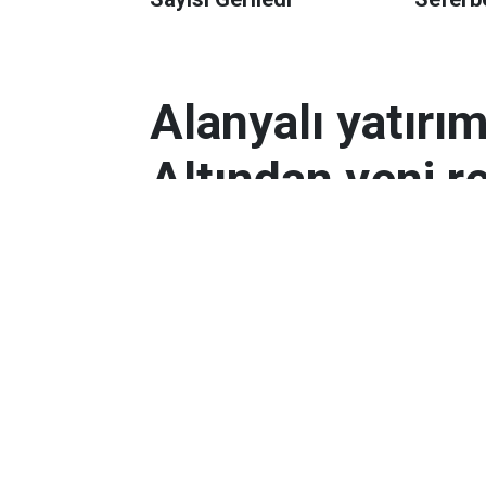
Alanyalı yatırı
Altından yeni r
Antalyalı yatırımcılar, gram altın
Orta Doğu’daki çatışmalar ve dol
etkili oldu.
Ekonomi
Yayınlanma:
06 Mart 2026 08:44