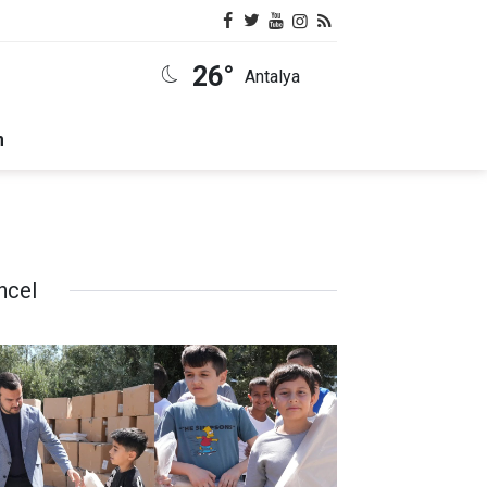
26°
Antalya
m
ncel