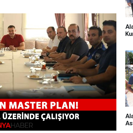
Al
Ku
Al
As