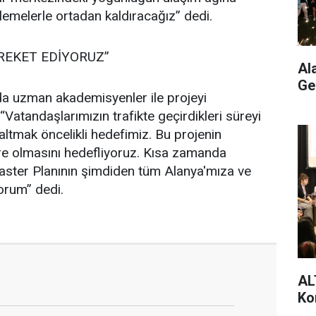
melerle ortadan kaldıracağız” dedi.
AREKET EDİYORUZ”
Al
Ge
nda uzman akademisyenler ile projeyi
“Vatandaşlarımızın trafikte geçirdikleri süreyi
zaltmak öncelikli hedefimiz. Bu projenin
çare olmasını hedefliyoruz. Kısa zamanda
ster Planının şimdiden tüm Alanya'mıza ve
yorum” dedi.
AL
Ko