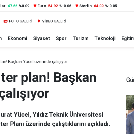
lar
47.66
Euro
54.92
Sterlin
64.09
%0.09
%-0.06
%-0.05
FOTO
GALERİ
VİDEO
GALERİ
n
Ekonomi
Siyaset
Spor
Turizm
Teknoloji
Eğiti
lan! Başkan Yücel üzerinde çalışıyor
ter plan! Başkan
Gü
çalışıyor
at Yücel, Yıldız Teknik Üniversitesi
er Planı üzerinde çalıştıklarını açıkladı.