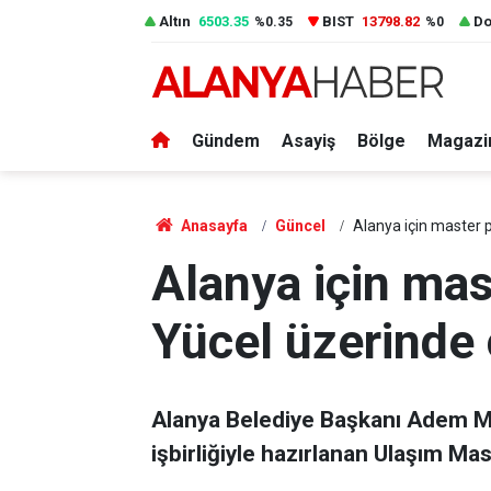
Altın
6503.35
BIST
13798.82
Do
%0.35
%0
Gündem
Asayiş
Bölge
Magazi
Anasayfa
Güncel
Alanya için master p
Alanya için mas
Yücel üzerinde 
Alanya Belediye Başkanı Adem Mur
işbirliğiyle hazırlanan Ulaşım Mast