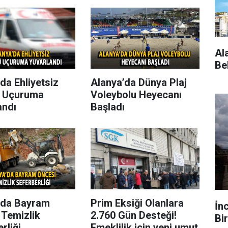
Al
Be
da Ehliyetsiz
Alanya’da Dünya Plaj
 Uçuruma
Voleybolu Heyecanı
andı
Başladı
’da Bayram
Prim Eksiği Olanlara
İn
 Temizlik
2.760 Gün Desteği!
Bir
rliği
Emeklilik için yeni umut