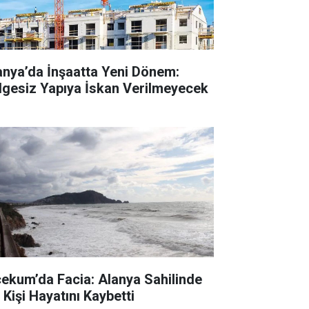
anya’da İnşaatta Yeni Dönem:
lgesiz Yapıya İskan Verilmeyecek
cekum’da Facia: Alanya Sahilinde
 Kişi Hayatını Kaybetti