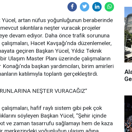
 Yücel, artan nüfus yoğunluğunun beraberinde
e mevcut sıkıntılara neşter vuracak projeler
eye devam ediyor. Daha önce trafik sorununa
 çalışmaları, Hacet Kavşağı’nda düzenlemeler,
i hayata geçiren Başkan Yücel, Yıldız Teknik
eni bir Ulaşım Master Planı üzerinde çalışmaların
r Konağı’nda başkan yardımcıları, birim amirleri
Al
nların katılımıyla toplantı gerçekleştirdi.
Ge
SORUNLARINA NEŞTER VURACAĞIZ”
alışmaları, hafif raylı sistem gibi pek çok
dıklarını söyleyen Başkan Yücel, “Şehir içinde
akıt ve zaman tasarrufu sağlamayı hem de kaza
hir merkezindeki yoğunluğun ulaşım ağına