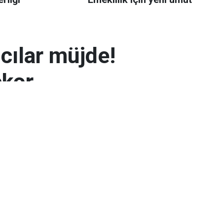
mcılar müjde!
ekor
 7.300 TL’yi aşarak rekor seviyeye ulaştı.
arın zayıflaması altının yükselmesinde