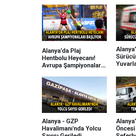
Alanya’
Alanya’da Plaj
Sürücü
Hentbolu Heyecanı!
Yuvarl
Avrupa Şampiyonaları
Başlıyor
Alanya - GZP
Alanya
Havalimanı'nda Yolcu
Öncesi
Sayısı Geriledi
Seferbe