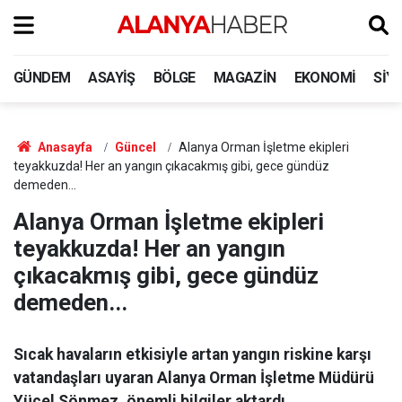
GÜNDEM
ASAYIŞ
BÖLGE
MAGAZIN
EKONOMI
SIY
Anasayfa
Güncel
Alanya Orman İşletme ekipleri
teyakkuzda! Her an yangın çıkacakmış gibi, gece gündüz
demeden...
Alanya Orman İşletme ekipleri
teyakkuzda! Her an yangın
çıkacakmış gibi, gece gündüz
demeden...
Sıcak havaların etkisiyle artan yangın riskine karşı
vatandaşları uyaran Alanya Orman İşletme Müdürü
Yücel Sönmez, önemli bilgiler aktardı.