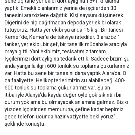
sene üç tane yer ekibi dört aylığına 15+1 kiralama
yaptık. Emekli olanlarımız yerine de işçilerden 30
tanesini arazözlere dağıttık. Kişi sayısını düşünerek.
Diğerini de hiç dağıtmadan depoda yer ekibi olarak
tutuyoruz. Hatta yer ekibi şu anda 15 kişi. Bir tanesi
Kemer'de, Kemer'e de takviye istediler. 3 arazöz 1
tanker, yer ekibi, bir şef, bir tane ilk müdahale aracıyla
oraya gitti. Yani ekibimiz, tesisatımız tamam.
İşçilerimizi dört aylığına tedarik ettik. Sadece bizim şu
anda yangınla ilgili 600 tonluk su toplama çukurlarımız
var. Hatta bu sene bir tanesini daha yaptık Alara'da. O
da faaliyette. Helikopterlerimizin su alabileceği 400-
600 tonluk su toplama çukurlarımız var. Şu an
itibariyle Alanya'da kayda değer öyle çok sıkıntılı bir
durum yok ama bu olmayacak anlamına gelmez. Biz o
yüzden işçisinden memuruna, şefine kadar hepimiz
gece telefon ucunda hazır vaziyette bekliyoruz”
şeklinde konuştu.