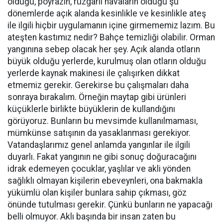
olduğu, poyrazın, rüzgarlı havaların olduğu şu
dönemlerde açık alanda kesinlikle ve kesinlikle ateş
ile ilgili hiçbir uygulamanın içine girmememiz lazım. Bu
ateşten kastımız nedir? Bahçe temizliği olabilir. Orman
yangınına sebep olacak her şey. Açık alanda otların
büyük olduğu yerlerde, kurulmuş olan otların olduğu
yerlerde kaynak makinesi ile çalışırken dikkat
etmemiz gerekir. Gerekirse bu çalışmaları daha
sonraya bırakalım. Örneğin maytap gibi ürünleri
küçüklerle birlikte büyüklerin de kullandığını
görüyoruz. Bunların bu mevsimde kullanılmaması,
mümkünse satışının da yasaklanması gerekiyor.
Vatandaşlarımız genel anlamda yangınlar ile ilgili
duyarlı. Fakat yangının ne gibi sonuç doğuracağını
idrak edemeyen çocuklar, yaşlılar ve akli yönden
sağlıklı olmayan kişilerin ebeveynleri, ona bakmakla
yükümlü olan kişiler bunlara sahip çıkması, göz
önünde tutulması gerekir. Çünkü bunların ne yapacağı
belli olmuyor. Aklı başında bir insan zaten bu