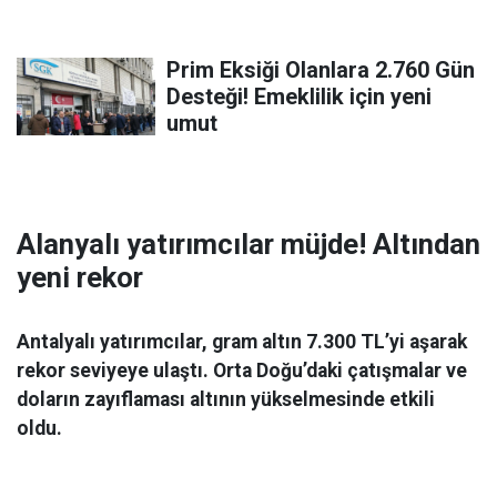
Prim Eksiği Olanlara 2.760 Gün
Desteği! Emeklilik için yeni
umut
Alanyalı yatırımcılar müjde! Altından
yeni rekor
Antalyalı yatırımcılar, gram altın 7.300 TL’yi aşarak
rekor seviyeye ulaştı. Orta Doğu’daki çatışmalar ve
doların zayıflaması altının yükselmesinde etkili
oldu.
Ekonomi
06 Mart 2026 08:44