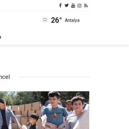
26°
Antalya
m
ncel