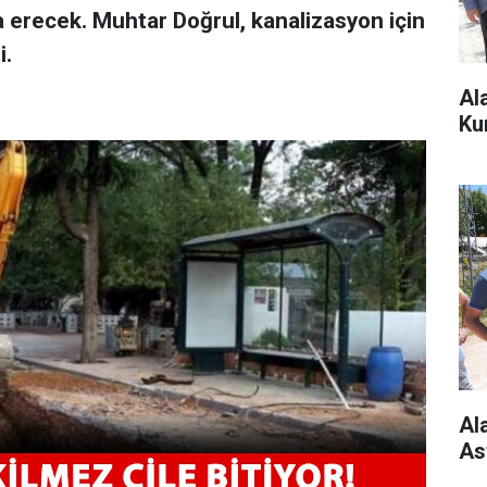
a erecek. Muhtar Doğrul, kanalizasyon için
i.
Al
Ku
Al
As