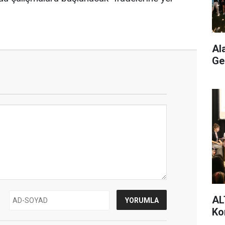
Al
Ge
AL
Ko