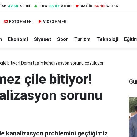
lar
47.58
Euro
55.07
Sterlin
64.18
%0.03
%0.08
%-0.15
FOTO
GALERİ
VİDEO
GALERİ
n
Ekonomi
Siyaset
Spor
Turizm
Teknoloji
Eğiti
ile bitiyor! Demirtaş'ın kanalizasyon sorunu çözülüyor
ez çile bitiyor!
Gü
nalizasyon sorunu
de kanalizasyon problemini geçtiğimiz