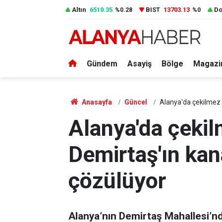
Altın
6510.35
BIST
13703.13
Do
%0.28
%0
Gündem
Asayiş
Bölge
Magazi
Anasayfa
Güncel
Alanya'da çekilmez ç
Alanya'da çekilm
Demirtaş'ın ka
çözülüyor
Alanya’nın Demirtaş Mahallesi’n