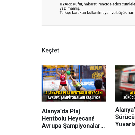
UYARI:
Küfür, hakaret, rencide edici cümleler 
yazılmamış,
Türkçe karakter kullanılmayan ve büyük har
Keşfet
Alanya’
Alanya’da Plaj
Sürücü
Hentbolu Heyecanı!
Yuvarl
Avrupa Şampiyonaları
Başlıyor