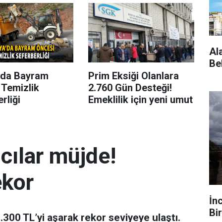
Al
Be
’da Bayram
Prim Eksiği Olanlara
 Temizlik
2.760 Gün Desteği!
rliği
Emeklilik için yeni umut
mcılar müjde!
ekor
İn
Bir
 7.300 TL’yi aşarak rekor seviyeye ulaştı.