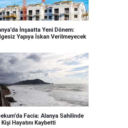
anya’da İnşaatta Yeni Dönem:
lgesiz Yapıya İskan Verilmeyecek
cekum’da Facia: Alanya Sahilinde
 Kişi Hayatını Kaybetti