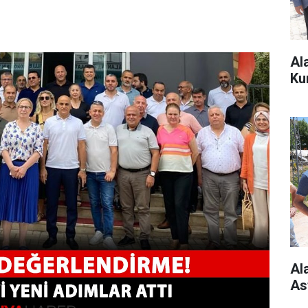
Al
Ku
Al
As