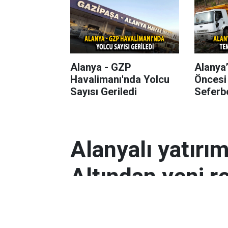
Alanya - GZP
Alanya
Havalimanı'nda Yolcu
Öncesi
Sayısı Geriledi
Seferbe
Alanyalı yatırı
Altından yeni r
Antalyalı yatırımcılar, gram altın