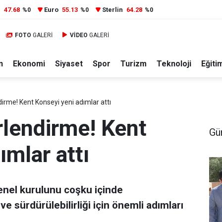
r
47.68
Euro
55.13
Sterlin
64.28
%0
%0
%0
FOTO
GALERİ
VİDEO
GALERİ
n
Ekonomi
Siyaset
Spor
Turizm
Teknoloji
Eğiti
irme! Kent Konseyi yeni adımlar attı
rlendirme! Kent
Gü
ımlar attı
enel kurulunu coşku içinde
ve sürdürülebilirliği için önemli adımları