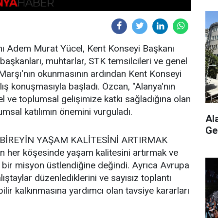
nı Adem Murat Yücel, Kent Konseyi Başkanı
şkanları, muhtarlar, STK temsilcileri ve genel
lal Marşı'nın okunmasının ardından Kent Konseyi
ılış konuşmasıyla başladı. Özcan, "Alanya'nın
el ve toplumsal gelişimize katkı sağladığına olan
lumsal katılımın önemini vurguladı.
Al
Ge
 BİREYİN YAŞAM KALİTESİNİ ARTIRMAK
n her köşesinde yaşam kalitesini artırmak ve
i bir misyon üstlendiğine değindi. Ayrıca Avrupa
çalıştaylar düzenlediklerini ve sayısız toplantı
ilir kalkınmasına yardımcı olan tavsiye kararları