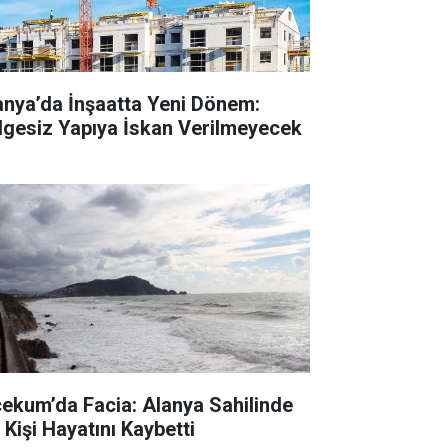
anya’da İnşaatta Yeni Dönem:
lgesiz Yapıya İskan Verilmeyecek
cekum’da Facia: Alanya Sahilinde
 Kişi Hayatını Kaybetti