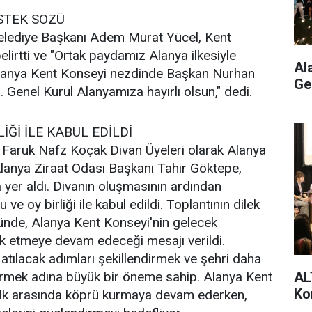
STEK SÖZÜ
elediye Başkanı Adem Murat Yücel, Kent
lirtti ve "Ortak paydamız Alanya ilkesiyle
Al
 Alanya Kent Konseyi nezdinde Başkan Nurhan
Ge
Genel Kurul Alanyamıza hayırlı olsun," dedi.
İĞİ İLE KABUL EDİLDİ
 Faruk Nafz Koçak Divan Üyeleri olarak Alanya
lanya Ziraat Odası Başkanı Tahir Göktepe,
yer aldı. Divanın oluşmasının ardından
 ve oy birliği ile kabul edildi. Toplantının dilek
günde, Alanya Kent Konseyi'nin gelecek
k etmeye devam edeceği mesajı verildi.
r atılacak adımları şekillendirmek ve şehri daha
etirmek adına büyük bir öneme sahip. Alanya Kent
AL
Ko
halk arasında köprü kurmaya devam ederken,