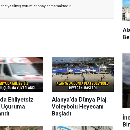
flerle yazılmış yorumlar onaylanmamaktadır.
Al
Be
da Ehliyetsiz
Alanya’da Dünya Plaj
 Uçuruma
Voleybolu Heyecanı
andı
Başladı
İn
Bir