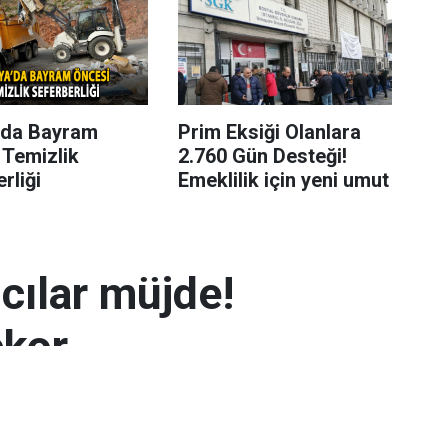
’da Bayram
Prim Eksiği Olanlara
 Temizlik
2.760 Gün Desteği!
rliği
Emeklilik için yeni umut
mcılar müjde!
ekor
 7.300 TL’yi aşarak rekor seviyeye ulaştı.