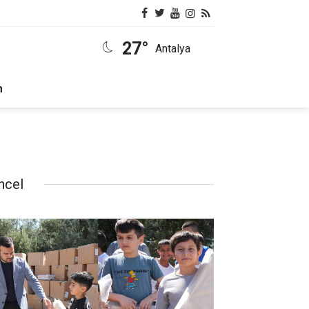
27°
Antalya
m
ncel