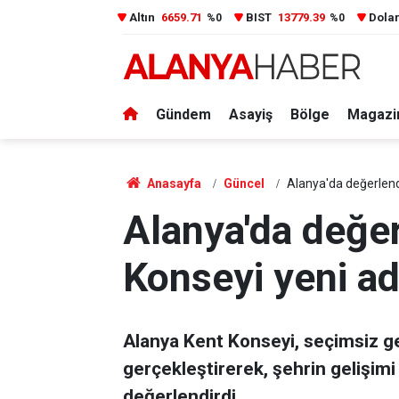
Altın
6659.71
BIST
13779.39
Dola
%0
%0
Gündem
Asayiş
Bölge
Magazi
Anasayfa
Güncel
Alanya'da değerlend
Alanya'da değe
Konseyi yeni ad
Alanya Kent Konseyi, seçimsiz g
gerçekleştirerek, şehrin gelişimi 
değerlendirdi.