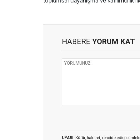
toplumsal dayanışma ve katılımcılık il
HABERE
YORUM KAT
UYARI:
Küfür, hakaret, rencide edici cümleler 