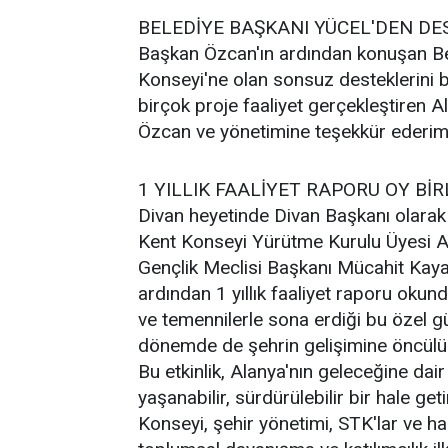
BELEDİYE BAŞKANI YÜCEL'DEN DE
Başkan Özcan'ın ardından konuşan B
Konseyi'ne olan sonsuz desteklerini be
birçok proje faaliyet gerçekleştiren
Özcan ve yönetimine teşekkür ederim. 
1 YILLIK FAALİYET RAPORU OY BİRL
Divan heyetinde Divan Başkanı olarak
Kent Konseyi Yürütme Kurulu Üyesi A
Gençlik Meclisi Başkanı Mücahit Kaya 
ardından 1 yıllık faaliyet raporu okundu
ve temennilerle sona erdiği bu özel 
dönemde de şehrin gelişimine öncülü
Bu etkinlik, Alanya'nın geleceğine dai
yaşanabilir, sürdürülebilir bir hale g
Konseyi, şehir yönetimi, STK'lar ve 