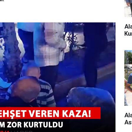
Al
Ku
Al
As