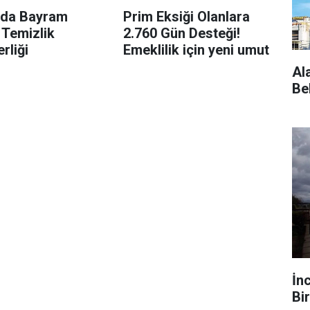
’da Bayram
Prim Eksiği Olanlara
 Temizlik
2.760 Gün Desteği!
rliği
Emeklilik için yeni umut
Al
Be
mcılar müjde!
ekor
 7.300 TL’yi aşarak rekor seviyeye ulaştı.
arın zayıflaması altının yükselmesinde
İn
Bir