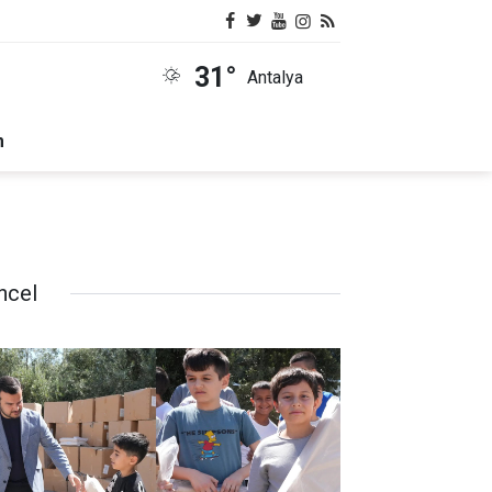
31°
Antalya
m
ncel