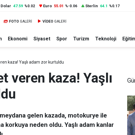
Dolar
47.59
Euro
55.01
Sterlin
64.1
%0.02
%-0.06
%0.17
FOTO
GALERİ
VİDEO
GALERİ
n
Ekonomi
Siyaset
Spor
Turizm
Teknoloji
Eğiti
ren kaza! Yaşlı adam zor kurtuldu
t veren kaza! Yaşlı
Gü
ldu
 meydana gelen kazada, motokurye ile
ma korkuya neden oldu. Yaşlı adam kanlar
ı.