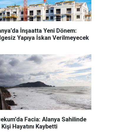
anya’da İnşaatta Yeni Dönem:
lgesiz Yapıya İskan Verilmeyecek
cekum’da Facia: Alanya Sahilinde
 Kişi Hayatını Kaybetti