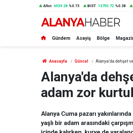
Altın
6539.28
BIST
13755.72
%0.73
%0.38
Gündem
Asayiş
Bölge
Magazi
Anasayfa
Güncel
Alanya'da dehşet ve
Alanya'da dehşe
adam zor kurtu
Alanya Cuma pazarı yakınlarında
yaşlı bir adam arasındaki çarpış
içinde kalırken, kurye de yaraland