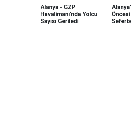
Alanya - GZP
Alanya
Havalimanı'nda Yolcu
Öncesi
Sayısı Geriledi
Seferbe
Alanyalı yatırı
Altından yeni r
Antalyalı yatırımcılar, gram altın
Orta Doğu’daki çatışmalar ve dol
etkili oldu.
Ekonomi
Yayınlanma:
06 Mart 2026 08:44