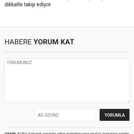
dikkatle takip ediyor.
HABERE
YORUM KAT
UYARI:
Küfür, hakaret, rencide edici cümleler veya imalar, inançlara saldırı