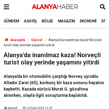
GÜNDEM
ASAYIŞ
BÖLGE
MAGAZIN
EKONOMI
SIY
Anasayfa
Güncel
Alanya'da inanılmaz kaza! Norveçli
turist olay yerinde yaşamını yitirdi
Alanya'da inanılmaz kaza! Norveçli
turist olay yerinde yaşamını yitirdi
Alanya'da bir otomobilin çarptığı Norveç uyruklu
Alladın Zarei (65), korkunç bir kaza sonucu hayatını
kaybetti. Kazada sürücü Murat G. gözaltına
alınırken, olayla ilgili soruşturma başlatıldı.
Güncel
14 Eylül 2023 11:37