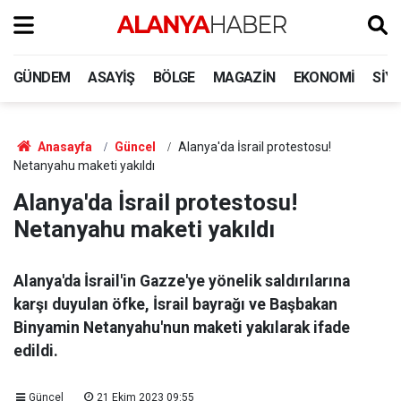
GÜNDEM
ASAYIŞ
BÖLGE
MAGAZIN
EKONOMI
SIY
Anasayfa
Güncel
Alanya'da İsrail protestosu!
Netanyahu maketi yakıldı
Alanya'da İsrail protestosu!
Netanyahu maketi yakıldı
Alanya'da İsrail'in Gazze'ye yönelik saldırılarına
karşı duyulan öfke, İsrail bayrağı ve Başbakan
Binyamin Netanyahu'nun maketi yakılarak ifade
edildi.
Güncel
21 Ekim 2023 09:55