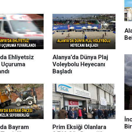
Al
Be
da Ehliyetsiz
Alanya’da Dünya Plaj
 Uçuruma
Voleybolu Heyecanı
andı
Başladı
İn
Bir
’da Bayram
Prim Eksiği Olanlara