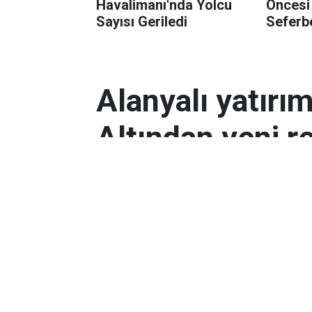
Havalimanı'nda Yolcu
Öncesi
Sayısı Geriledi
Seferbe
Alanyalı yatırı
Altından yeni r
Antalyalı yatırımcılar, gram altın
Orta Doğu’daki çatışmalar ve dol
etkili oldu.
Ekonomi
Yayınlanma:
06 Mart 2026 08:44