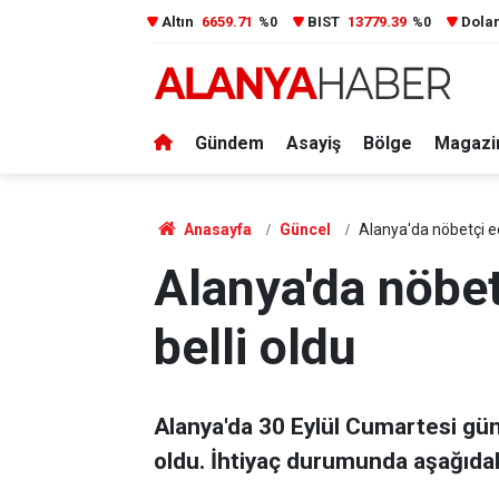
Altın
6659.71
BIST
13779.39
Dola
%0
%0
Gündem
Asayiş
Bölge
Magazi
Anasayfa
Güncel
Alanya'da nöbetçi ec
Alanya'da nöbet
belli oldu
Alanya'da 30 Eylül Cumartesi gü
oldu. İhtiyaç durumunda aşağıdak