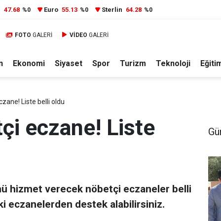
r
47.68
Euro
55.13
Sterlin
64.28
%0
%0
%0
FOTO
GALERİ
VİDEO
GALERİ
n
Ekonomi
Siyaset
Spor
Turizm
Teknoloji
Eğiti
zane! Liste belli oldu
çi eczane! Liste
Gü
nü hizmet verecek nöbetçi eczaneler belli
i eczanelerden destek alabilirsiniz.