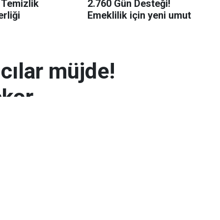
 Temizlik
2.760 Gün Desteği!
rliği
Emeklilik için yeni umut
mcılar müjde!
ekor
 7.300 TL’yi aşarak rekor seviyeye ulaştı.
arın zayıflaması altının yükselmesinde