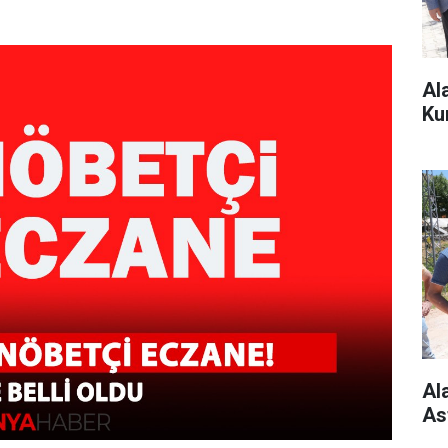
Al
Ku
Al
As