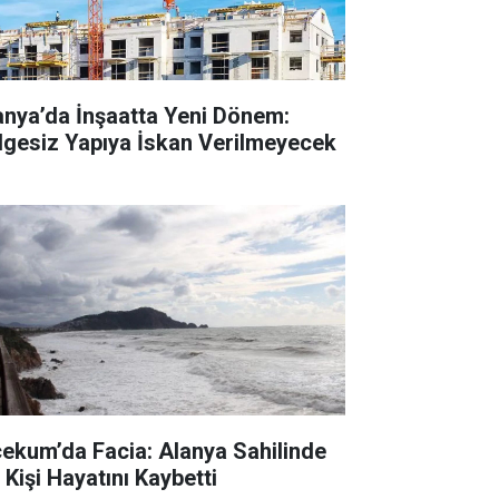
anya’da İnşaatta Yeni Dönem:
lgesiz Yapıya İskan Verilmeyecek
cekum’da Facia: Alanya Sahilinde
 Kişi Hayatını Kaybetti