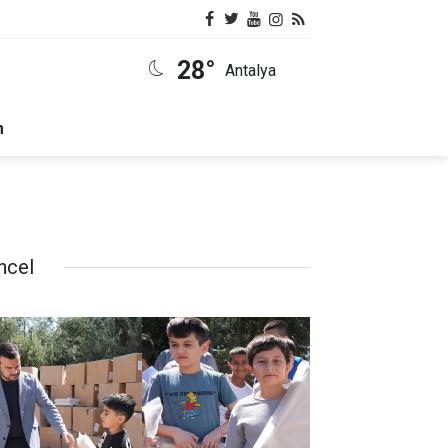
28°
Antalya
m
ncel