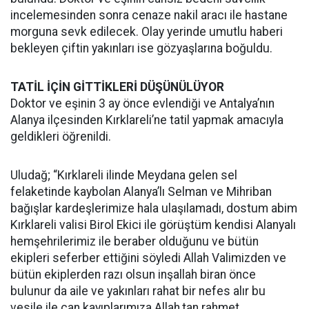
incelemesinden sonra cenaze nakil aracı ile hastane
morguna sevk edilecek. Olay yerinde umutlu haberi
bekleyen çiftin yakınları ise gözyaşlarına boğuldu.
TATİL İÇİN GİTTİKLERİ DÜŞÜNÜLÜYOR
Doktor ve eşinin 3 ay önce evlendiği ve Antalya’nın
Alanya ilçesinden Kırklareli’ne tatil yapmak amacıyla
geldikleri öğrenildi.
Uludağ; “Kırklareli ilinde Meydana gelen sel
felaketinde kaybolan Alanya’lı Selman ve Mihriban
bağışlar kardeşlerimize hala ulaşılamadı, dostum abim
Kırklareli valisi Birol Ekici ile görüştüm kendisi Alanyalı
hemşehrilerimiz ile beraber olduğunu ve bütün
ekipleri seferber ettiğini söyledi Allah Valimizden ve
bütün ekiplerden razı olsun inşallah biran önce
bulunur da aile ve yakınları rahat bir nefes alır bu
vesile ile can kayıplarımıza Allah,tan rahmet