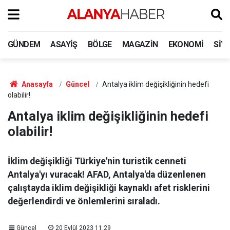
GÜNDEM
ASAYIŞ
BÖLGE
MAGAZIN
EKONOMI
SIY
Anasayfa
Güncel
Antalya iklim değişikliğinin hedefi
olabilir!
Antalya iklim değişikliğinin hedefi
olabilir!
İklim değişikliği Türkiye'nin turistik cenneti
Antalya'yı vuracak! AFAD, Antalya'da düzenlenen
çalıştayda iklim değişikliği kaynaklı afet risklerini
değerlendirdi ve önlemlerini sıraladı.
Güncel
20 Eylül 2023 11:29