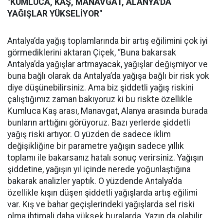
"KUMLUCA, KAŞ, MANAVGAT, ALANYA'DA
YAĞIŞLAR YÜKSELİYOR"
Antalya’da yağış toplamlarında bir artış eğilimini çok iyi
görmediklerini aktaran Çiçek, “Buna bakarsak
Antalya’da yağışlar artmayacak, yağışlar değişmiyor ve
buna bağlı olarak da Antalya’da yağışa bağlı bir risk yok
diye düşünebilirsiniz. Ama biz şiddetli yağış riskini
çalıştığımız zaman bakıyoruz ki bu riskte özellikle
Kumluca Kaş arası, Manavgat, Alanya arasında burada
bunların arttığını görüyoruz. Bazı yerlerde şiddetli
yağış riski artıyor. O yüzden de sadece iklim
değişikliğine bir parametre yağışın sadece yıllık
toplamı ile bakarsanız hatalı sonuç verirsiniz. Yağışın
şiddetine, yağışın yıl içinde nerede yoğunlaştığına
bakarak analizler yaptık. O yüzdende Antalya’da
özellikle kışın düşen şiddetli yağışlarda artış eğilimi
var. Kış ve bahar geçişlerindeki yağışlarda sel riski
olma ihtimali daha yüksek buralarda. Yazın da olabilir.