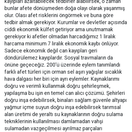
kayıpları azaltabilecek tedbirler alabilirsek, o zaman
bunlar afete dönüşmeden doğa olayı olarak yaşanmış
olur. Olası afet risklerini öngörmek ve buna göre
tedbir almak gerekiyor. Kurumlar ve devletler açısında
ciddi ekonomik külfet getiriyor ama unutmamak
gerekiyor ki afetler olmadan harcadığımız 1 liralık
harcama minimum 7 liralık ekonomik kaybı önlüyor.
Sadece ekonomik değil can kayıpları geri
döndürülemez kayıplardır. Sosyal travmaların da
önüne geçeceğiz. 200'ü üzerinde eylem tanımlandı
farklı afet türleri için orman sel aşırı yağışlar sıcaklık
hava dalgası her biri için ayrı eylemler. Kaynaklarımı
doğru ve verimli kullanmak doğru şehirleşmek,
yapılaşma bu işin en temel can alıcı çözümü. Şehirleri
doğru inşa edebilirsek, binaları sağlam güvenle altyapı
yağmur içme suyun doğru inşa edebilirsek tarımsal
alan üretimi de yeraltı su kaynaklarının doğru sulama
tekniklerinin kullanılması damlamadan vahşi
sulamadan vazgeçilmesi ayrılmaz parçaları