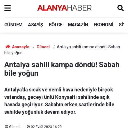
GÜNDEM
ASAYIŞ
BÖLGE
MAGAZIN
EKONOMI
SIY
Anasayfa
Güncel
Antalya sahili kampa döndü! Sabah
bile yoğun
Antalya sahili kampa döndü! Sabah
bile yoğun
Antalya'da sıcak ve nemli hava nedeniyle birçok
vatandaş, geceyi ünlü Konyaaltı sahilinde açık
havada geçiriyor. Sabahın erken saatlerinde bile
sahilde yoğunluk devam ediyor.
Güncel
02 Eylül 2023 16:29