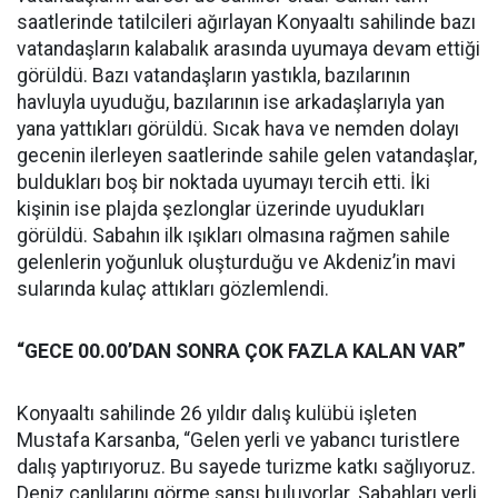
saatlerinde tatilcileri ağırlayan Konyaaltı sahilinde bazı
vatandaşların kalabalık arasında uyumaya devam ettiği
görüldü. Bazı vatandaşların yastıkla, bazılarının
havluyla uyuduğu, bazılarının ise arkadaşlarıyla yan
yana yattıkları görüldü. Sıcak hava ve nemden dolayı
gecenin ilerleyen saatlerinde sahile gelen vatandaşlar,
buldukları boş bir noktada uyumayı tercih etti. İki
kişinin ise plajda şezlonglar üzerinde uyudukları
görüldü. Sabahın ilk ışıkları olmasına rağmen sahile
gelenlerin yoğunluk oluşturduğu ve Akdeniz’in mavi
sularında kulaç attıkları gözlemlendi.
“GECE 00.00’DAN SONRA ÇOK FAZLA KALAN VAR”
Konyaaltı sahilinde 26 yıldır dalış kulübü işleten
Mustafa Karsanba, “Gelen yerli ve yabancı turistlere
dalış yaptırıyoruz. Bu sayede turizme katkı sağlıyoruz.
Deniz canlılarını görme şansı buluyorlar. Sabahları yerli